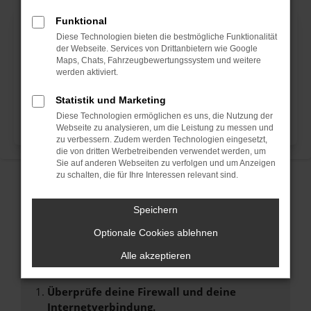
Funktional
Diese Technologien bieten die bestmögliche Funktionalität
der Webseite. Services von Drittanbietern wie Google
Maps, Chats, Fahrzeugbewertungssystem und weitere
werden aktiviert.
Statistik und Marketing
Diese Technologien ermöglichen es uns, die Nutzung der
Webseite zu analysieren, um die Leistung zu messen und
zu verbessern. Zudem werden Technologien eingesetzt,
die von dritten Werbetreibenden verwendet werden, um
Sie auf anderen Webseiten zu verfolgen und um Anzeigen
zu schalten, die für Ihre Interessen relevant sind.
UNSERE NEUZUGÄNGE
Speichern
FEHLER: NETWORK ERROR
Optionale Cookies ablehnen
Beim Laden ist ein Fehler aufgetreten.
Alle akzeptieren
Hier sind ein paar Tipps, die dir helfen können:
Überprüfe deine Firewall und deine
Internetverbindung.