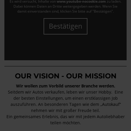
Es wird versucht, Inhalte von
www.youtube-nocookie.com
zu laden.
Dabei können Daten an Dritte weitergegeben werden. Wenn Sie
damit einverstanden sind, klicken Sie bitte auf "Bestätigen".
Bestätigen
OUR VISION - OUR MISSION
Wir wollen zum Vorbild unserer Branche werden.
Seitdem wir Autos verkaufen, leben wir unser Hobby. Eine
der besten Einstellungen, um einen erstklassigen Job
auszuführen. An besonderen Tagen wie dem ,,Autokauf‘‘
nehmen wir mit großer Freude teil.
Ein gemeinsames Erlebnis, das wir mit jedem Autoliebhaber
teilen möchten.