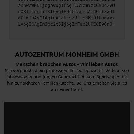
ZXhwZWN0IjogewogICAgICAicmVzcG9uc2VU
eXBlIjogIiIKICAgIH0sCiAgICAidGltZW91
dCI6IDAsCiAgICAicHJvZ3Jlc3MiOiBudWxs
LAogICAgInJpc2t5IjogZmFsc2UKICB9Cn0=
AUTOZENTRUM MONHEIM GMBH
Menschen brauchen Autos – wir lieben Autos.
Schwerpunkt ist ein professioneller europaweiter Verkauf von
Jahreswagen und jungen Gebrauchten. Vom Sportwagen bis
hin zur sicheren Familienkutsche. Bei uns erhalten Sie alles
aus einer Hand.