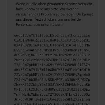
Wenn du alle oben genannten Schritte versucht
hast, kontaktiere uns bitte. Wir werden
versuchen, das Problem zu beheben. Du kannst
uns diesen Text schicken, um uns bei der
Fehlersuche zu unterstützen:
ewogICJuYW1lIjogIk5ldHdvcmtFcnJvciIs
CiAgImNvbmZpZyI6IHsKICAgICJtZXRob2Qi
OiAiR0VUIiwKICAgICJ1cmwiOiAiaHR0cHM6
Ly9hcGkueC5ha3MtcHJvZC5hdWRhcmlzLm5l
dC92MS9jbGllbnRzLzIxNTMvd2Vic2l0ZS12
ZWhpY2xlcz9maWx0ZXJbMF1bZmllbGRdPWlz
T3duJmZpbHRlclswXVt2YWx1ZV09dHJ1ZSZm
aWx0ZXJbMV1bZmllbGRdPW51bWJlck9mSW1h
Z2VzJmZpbHRlclsxXVt2YWx1ZV09MyZmaWx0
ZXJbMV1bb3BdPSUzRSUzRCZzb3J0WzBdW2Zp
ZWxkXT12ZWhpY2xlQ3JlYXRlZEF0JnNvcnRb
MF1bb3JkZXJdPURFU0Mmd2Vic2l0ZT02MDEz
YmFhMzMxMWNmZDczY2Y3OGExMTkmc2tpcD0w
JmxpbWl0PTIwIiwKICAgICJoZWFkZXJzIjog
e30sCiAgICAiYm9keSI6IG51bGwsCiAgICAi