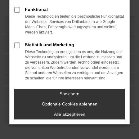
HÄUFIGSTE FRAGEN UNSERER KUNDEN
Funktional
Diese Technologien bieten die bestmögliche Funktionalität
IST DIE FINANZIERUNGSANFRAGE
der Webseite. Services von Drittanbietern wie Google
VERBINDLICH?
Maps, Chats, Fahrzeugbewertungssystem und weitere
werden aktiviert.
WIE LANGE DAUERT DIE ANFRAGE UND DIE
Statistik und Marketing
ENTSCHEIDUNG DER BANK?
Diese Technologien ermöglichen es uns, die Nutzung der
Webseite zu analysieren, um die Leistung zu messen und
WARUM KANN ICH MEINE RATE SELBST
zu verbessern. Zudem werden Technologien eingesetzt,
BESTIMMEN?
die von dritten Werbetreibenden verwendet werden, um
Sie auf anderen Webseiten zu verfolgen und um Anzeigen
WAS MUSS ICH ALLES MITBRINGEN?
zu schalten, die für Ihre Interessen relevant sind.
ICH HABE EINE LÄNGERE ANREISE. KÖNNEN
Speichern
WIR DIE ANFRAGE VORAB DIGITAL KLÄREN?
Optionale Cookies ablehnen
KANN ICH MEINEN ALTEN AUCH VORAB VON
Alle akzeptieren
EUCH BEWERTEN LASSEN?