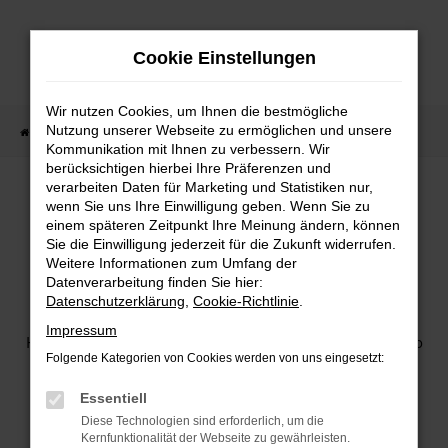
Zum
Hauptinhalt
Cookie Einstellungen
springen
Wir nutzen Cookies, um Ihnen die bestmögliche
Nutzung unserer Webseite zu ermöglichen und unsere
Startseite
Fahrzeugverkauf
Finanzierung & Leasing
Kommunikation mit Ihnen zu verbessern. Wir
berücksichtigen hierbei Ihre Präferenzen und
verarbeiten Daten für Marketing und Statistiken nur,
wenn Sie uns Ihre Einwilligung geben. Wenn Sie zu
DIE HÖHE DER RATEN ENTSCHEIDEST DU!
einem späteren Zeitpunkt Ihre Meinung ändern, können
Sie die Einwilligung jederzeit für die Zukunft widerrufen.
AUTOKAUF - DIE ZWEITGRÖSSTE ANSCHAFFUNG DES MENSCHEN
Weitere Informationen zum Umfang der
Auto fahren: Einer der schönsten Sachen der Welt. Und
Datenverarbeitung finden Sie hier:
damit es auch dabei bleibt, zeigen wir dir, dass der Spaß
Datenschutzerklärung
,
Cookie-Richtlinie
.
beim Thema Geld nicht aufhören muss.
Impressum
Heute kann sich fast jeder in Deutschland sein Traumauto
Folgende Kategorien von Cookies werden von uns eingesetzt:
leisten.
DER NEUE FOKUS:
Essentiell
Kleine Raten - statt großer Investitionen.
Diese Technologien sind erforderlich, um die
Kernfunktionalität der Webseite zu gewährleisten.