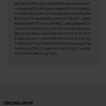
aWx0ZXJbMV1bZmllbGRdPXBheW1lbnRUeXBl
cyZmaWx0ZXJbMV1bdmFsdWVdPSU1QiUyMkZJ
TkFOQ0lORyUyMiU1RCZmaWx0ZXJbMV1bb3Bd
PUlOJndlYnNpdGU9NjAxM2JhYTMzMTFjZmQ3
M2NmNzhhMTE5JnNraXA9MCZsaW1pdD0yMCIs
CiAgICAiaGVhZGVycyI6IHt9LAogICAgImJv
ZHkiOiBudWxsLAogICAgImV4cGVjdCI6IHsK
ICAgICAgInJlc3BvbnNlVHlwZSI6ICIiCiAg
ICB9LAogICAgInRpbWVvdXQiOiAwLAogICAg
InByb2dyZXNzIjogbnVsbCwKICAgICJyaXNr
eSI6IGZhbHNlCiAgfQp9
ONLINE-SHOP