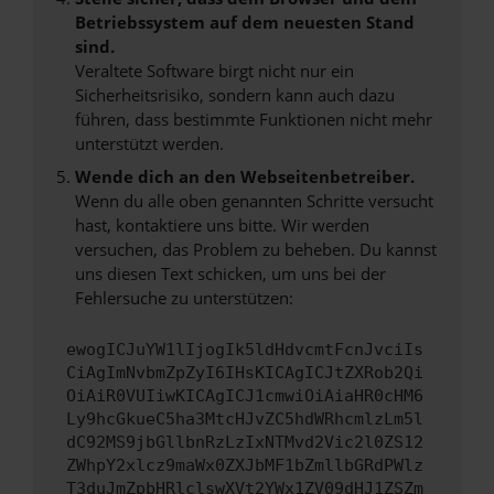
Betriebssystem auf dem neuesten Stand
sind.
Veraltete Software birgt nicht nur ein
Sicherheitsrisiko, sondern kann auch dazu
führen, dass bestimmte Funktionen nicht mehr
unterstützt werden.
Wende dich an den Webseitenbetreiber.
Wenn du alle oben genannten Schritte versucht
hast, kontaktiere uns bitte. Wir werden
versuchen, das Problem zu beheben. Du kannst
uns diesen Text schicken, um uns bei der
Fehlersuche zu unterstützen:
ewogICJuYW1lIjogIk5ldHdvcmtFcnJvciIs
CiAgImNvbmZpZyI6IHsKICAgICJtZXRob2Qi
OiAiR0VUIiwKICAgICJ1cmwiOiAiaHR0cHM6
Ly9hcGkueC5ha3MtcHJvZC5hdWRhcmlzLm5l
dC92MS9jbGllbnRzLzIxNTMvd2Vic2l0ZS12
ZWhpY2xlcz9maWx0ZXJbMF1bZmllbGRdPWlz
T3duJmZpbHRlclswXVt2YWx1ZV09dHJ1ZSZm