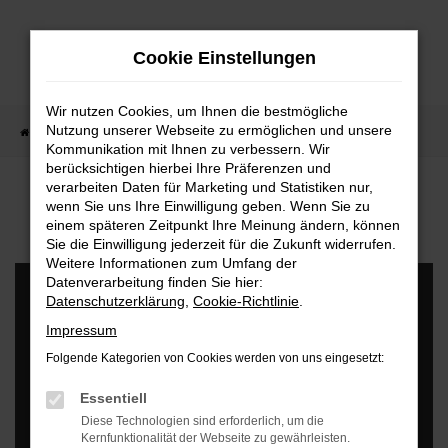
Zum
Hauptinhalt
Cookie Einstellungen
springen
Wir nutzen Cookies, um Ihnen die bestmögliche
Nutzung unserer Webseite zu ermöglichen und unsere
Startseite
Fahrzeugankauf
Kommunikation mit Ihnen zu verbessern. Wir
berücksichtigen hierbei Ihre Präferenzen und
verarbeiten Daten für Marketing und Statistiken nur,
FAHRZEUGANKAUF - SO EINFACH WIE NIE!
wenn Sie uns Ihre Einwilligung geben. Wenn Sie zu
JETZT FAHRZEUG KOSTENLOS IN NUR
einem späteren Zeitpunkt Ihre Meinung ändern, können
10.MIN VON ZU HAUSE BEWERTEN!
Sie die Einwilligung jederzeit für die Zukunft widerrufen.
Weitere Informationen zum Umfang der
Datenverarbeitung finden Sie hier:
Datenschutzerklärung
,
Cookie-Richtlinie
.
Impressum
Es wird versucht, Inhalte von
www.youtube-nocookie.com
zu laden.
Dabei können Daten an Dritte weitergegeben werden. Wenn Sie
Folgende Kategorien von Cookies werden von uns eingesetzt:
damit einverstanden sind, klicken Sie bitte auf "Bestätigen".
Essentiell
Bestätigen
Diese Technologien sind erforderlich, um die
Kernfunktionalität der Webseite zu gewährleisten.