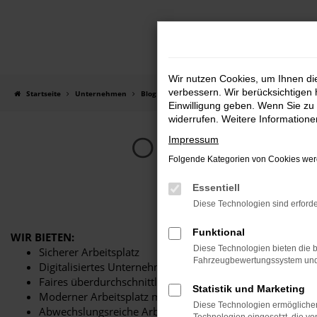
Zum
Hauptinhalt
springen
Wir nutzen Cookies, um Ihnen d
verbessern. Wir berücksichtigen 
Startseite
Unternehmen
Blog
Einwilligung geben. Wenn Sie zu 
widerrufen. Weitere Information
ONLINE/DIG
Impressum
Folgende Kategorien von Cookies werd
Essentiell
Diese Technologien sind erforde
Funktional
WIR BIETEN:
Diese Technologien bieten die b
Sicherer Arbeitsplatz
Fahrzeugbewertungssystem und w
Digitalisiertes Unternehmen
Faires überdurchschnittliches Gehalt
Statistik und Marketing
Moderner Arbeitsplatz mit neuster Technik
Diese Technologien ermöglichen
Abwechslungsreiche Arbeitstätigkeit