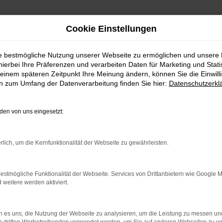
Cookie Einstellungen
ie bestmögliche Nutzung unserer Webseite zu ermöglichen und unsere
hierbei Ihre Präferenzen und verarbeiten Daten für Marketing und Stati
einem späteren Zeitpunkt Ihre Meinung ändern, können Sie die Einwillig
en zum Umfang der Datenverarbeitung finden Sie hier:
Datenschutzerkl
ITAL MARKETING MA
en von uns eingesetzt:
WIR SUCHEN DICH!
rlich, um die Kernfunktionalität der Webseite zu gewährleisten.
WIR ERWARTEN:
estmögliche Funktionalität der Webseite. Services von Drittanbietern wie Google 
Du weißt wie man Werbung schaltet
eitere werden aktiviert.
Guten Bezug zu digitalen Medien und damit
verbundenen Geschäftsmodellen
Kenntnisse relevanter Kennzahlen im Online
 es uns, die Nutzung der Webseite zu analysieren, um die Leistung zu messen u
Marketing