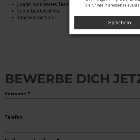
Technologien eingesetzt, die v
Junges motiviertes Team
die für Ihre Interessen relevant s
Super Betriebsklima
Tätigkeit mit Sinn
Speichern
BEWERBE DICH JET
Vorname *
Telefon