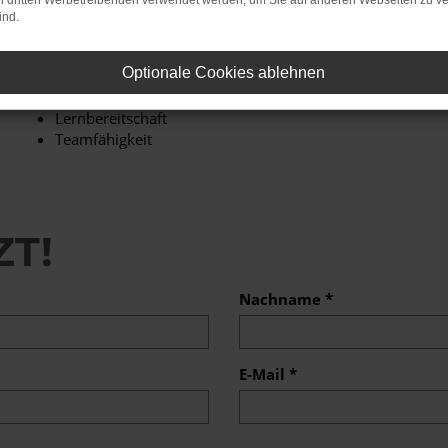
on dritten Werbetreibenden verwendet werden, um Sie auf anderen Webseiten zu ve
Analytische Fähigkeiten und ein sehr gutes Zahlen
ind.
Verständnis
Lösung- und Ergebnisorientierte Arbeitsweise
Optionale Cookies ablehnen
Selbstständiges, verantwortungsvolles und
strukturiertes Arbeiten
Lernbereitschaft
Teamfähigkeit
ZT!
Nachname *
E-Mail *