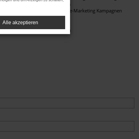
rfolgen und um Anzeigen zu schalten,
Marketinganstrengungen
Durchführung von Online-Marketing Kampagnen
Netzwerkpflege
Alle akzeptieren
Neukundenakquise
Unternehmen entwickeln