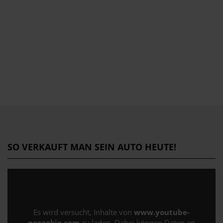
SO VERKAUFT MAN SEIN AUTO HEUTE!
Es wird versucht, Inhalte von
www.youtube-
nocookie.com
zu laden. Dabei können Daten an