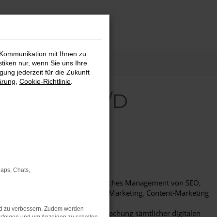
 Kommunikation mit Ihnen zu
stiken nur, wenn Sie uns Ihre
ung jederzeit für die Zukunft
ärung
,
Cookie-Richtlinie
.
NAGER M/W/D
AUFGABEN/FUNKTIONEN:
Maps, Chats,
Digitale Kommunikation
Operatives und strategisches Management von SEO,
Paid-Advertising, E-Mail-Marketing, Content-Marketing
und Online-PR
nd zu verbessern. Zudem werden
Organisation und Überwachung sämtlicher digitalen