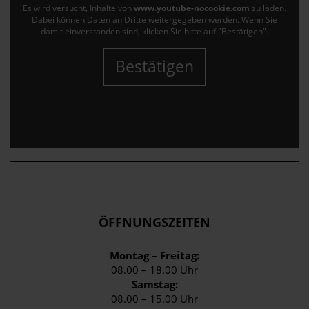
Es wird versucht, Inhalte von
www.youtube-nocookie.com
zu laden.
Dabei können Daten an Dritte weitergegeben werden. Wenn Sie
damit einverstanden sind, klicken Sie bitte auf "Bestätigen".
Bestätigen
ÖFFNUNGSZEITEN
Montag – Freitag:
08.00 – 18.00 Uhr
Samstag:
08.00 – 15.00 Uhr