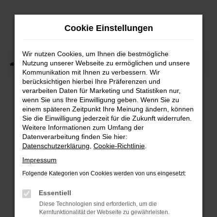
Zum
Hauptinhalt
Cookie Einstellungen
springen
Wir nutzen Cookies, um Ihnen die bestmögliche
Nutzung unserer Webseite zu ermöglichen und unsere
Startseite
Fahrzeugverkauf
Fahrzeug-Showroom
Kommunikation mit Ihnen zu verbessern. Wir
berücksichtigen hierbei Ihre Präferenzen und
verarbeiten Daten für Marketing und Statistiken nur,
wenn Sie uns Ihre Einwilligung geben. Wenn Sie zu
FEHLER: NETWORK ERROR
einem späteren Zeitpunkt Ihre Meinung ändern, können
Sie die Einwilligung jederzeit für die Zukunft widerrufen.
Beim Laden ist ein Fehler aufgetreten.
Weitere Informationen zum Umfang der
Hier sind ein paar Tipps, die dir helfen können:
Datenverarbeitung finden Sie hier:
Datenschutzerklärung
,
Cookie-Richtlinie
.
Überprüfe deine Firewall und deine
Impressum
Internetverbindung.
Laden andere Webseiten, zum Beispiel deine
Folgende Kategorien von Cookies werden von uns eingesetzt:
Suchmaschine?
Essentiell
Prüfe deine Browsererweiterungen.
Diese Technologien sind erforderlich, um die
Manche Erweiterungen, wie Werbeblocker,
Kernfunktionalität der Webseite zu gewährleisten.