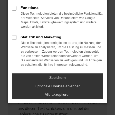
können das Laden bestimmter Seiten
verhindern. Funktioniert die Seite in einem
Funktional
anderen Browser oder in einem privaten
Diese Technologien bieten die bestmögliche Funktionalität
Fenster?
der Webseite. Services von Drittanbietern wie Google
Maps, Chats, Fahrzeugbewertungssystem und weitere
Starte dein Gerät neu.
werden aktiviert.
Das kann manchmal helfen, vorübergehende
Probleme zu beheben.
Statistik und Marketing
Diese Technologien ermöglichen es uns, die Nutzung der
Stelle sicher, dass dein Browser und dein
Webseite zu analysieren, um die Leistung zu messen und
Betriebssystem auf dem neuesten Stand
zu verbessern. Zudem werden Technologien eingesetzt,
sind.
die von dritten Werbetreibenden verwendet werden, um
Veraltete Software birgt nicht nur ein
Sie auf anderen Webseiten zu verfolgen und um Anzeigen
zu schalten, die für Ihre Interessen relevant sind.
Sicherheitsrisiko, sondern kann auch dazu
führen, dass bestimmte Funktionen nicht mehr
unterstützt werden.
Speichern
Wende dich an den Webseitenbetreiber.
Optionale Cookies ablehnen
Wenn du alle oben genannten Schritte versucht
Alle akzeptieren
hast, kontaktiere uns bitte. Wir werden
versuchen, das Problem zu beheben. Du kannst
uns diesen Text schicken, um uns bei der
Fehlersuche zu unterstützen: