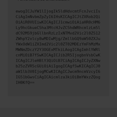
ewogICJuYW1lIjogIk5ldHdvcmtFcnJvciIs
CiAgImNvbmZpZyI6IHsKICAgICJtZXRob2Qi
OiAiR0VUIiwKICAgICJ1cmwiOiAiaHR0cHM6
Ly9hcGkueC5ha3MtcHJvZC5hdWRhcmlzLm5l
dC92MS9jbGllbnRzLzIxNTMvd2Vic2l0ZS12
ZWhpY2xlcy8wMDIwMjg/ZmllbGQ9aW50ZXJu
YWxOdW1iZXImd2Vic2l0ZT02MDEzYmFhMzMx
MWNmZDczY2Y3OGExMTkiLAogICAgImhlYWRl
cnMiOiB7fSwKICAgICJib2R5IjogbnVsbCwK
ICAgICJleHBlY3QiOiB7CiAgICAgICJyZXNw
b25zZVR5cGUiOiAiIgogICAgfSwKICAgICJ0
aW1lb3V0IjogMCwKICAgICJwcm9ncmVzcyI6
IG51bGwsCiAgICAicmlza3kiOiBmYWxzZQog
IH0KfQ==