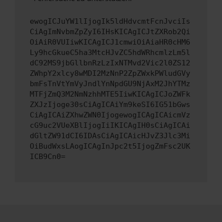
ewogICJuYW1lIjogIk5ldHdvcmtFcnJvciIs
CiAgImNvbmZpZyI6IHsKICAgICJtZXRob2Qi
OiAiR0VUIiwKICAgICJ1cmwiOiAiaHR0cHM6
Ly9hcGkueC5ha3MtcHJvZC5hdWRhcmlzLm5l
dC92MS9jbGllbnRzLzIxNTMvd2Vic2l0ZS12
ZWhpY2xlcy8wMDI2MzNnP2ZpZWxkPWludGVy
bmFsTnVtYmVyJndlYnNpdGU9NjAxM2JhYTMz
MTFjZmQ3M2NmNzhhMTE5IiwKICAgICJoZWFk
ZXJzIjoge30sCiAgICAiYm9keSI6IG51bGws
CiAgICAiZXhwZWN0IjogewogICAgICAicmVz
cG9uc2VUeXBlIjogIiIKICAgIH0sCiAgICAi
dGltZW91dCI6IDAsCiAgICAicHJvZ3Jlc3Mi
OiBudWxsLAogICAgInJpc2t5IjogZmFsc2UK
ICB9Cn0=