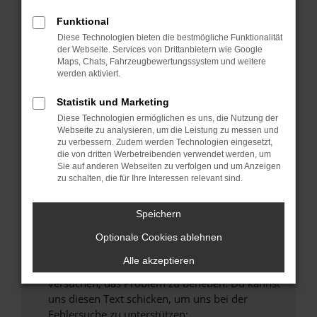
können das Laden bestimmter Seiten
verhindern. Funktioniert die Seite in einem
Funktional
anderen Browser oder in einem privaten
Diese Technologien bieten die bestmögliche Funktionalität
Fenster?
der Webseite. Services von Drittanbietern wie Google
Maps, Chats, Fahrzeugbewertungssystem und weitere
Starte dein Gerät neu.
werden aktiviert.
Das kann manchmal helfen, vorübergehende
Probleme zu beheben.
Statistik und Marketing
Diese Technologien ermöglichen es uns, die Nutzung der
Stelle sicher, dass dein Browser und dein
Webseite zu analysieren, um die Leistung zu messen und
Betriebssystem auf dem neuesten Stand
zu verbessern. Zudem werden Technologien eingesetzt,
sind.
die von dritten Werbetreibenden verwendet werden, um
Veraltete Software birgt nicht nur ein
Sie auf anderen Webseiten zu verfolgen und um Anzeigen
zu schalten, die für Ihre Interessen relevant sind.
Sicherheitsrisiko, sondern kann auch dazu
führen, dass bestimmte Funktionen nicht mehr
unterstützt werden.
Speichern
Wende dich an den Webseitenbetreiber.
Optionale Cookies ablehnen
Wenn du alle oben genannten Schritte versucht
Alle akzeptieren
hast, kontaktiere uns bitte. Wir werden
versuchen, das Problem zu beheben. Du kannst
uns diesen Text schicken, um uns bei der
Fehlersuche zu unterstützen: