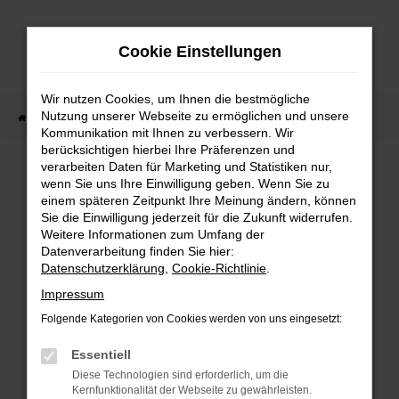
Zum
Hauptinhalt
Cookie Einstellungen
springen
Wir nutzen Cookies, um Ihnen die bestmögliche
Nutzung unserer Webseite zu ermöglichen und unsere
Startseite
Fahrzeugverkauf
Fahrzeug-Showroom
Kommunikation mit Ihnen zu verbessern. Wir
berücksichtigen hierbei Ihre Präferenzen und
verarbeiten Daten für Marketing und Statistiken nur,
wenn Sie uns Ihre Einwilligung geben. Wenn Sie zu
FEHLER: NETWORK ERROR
einem späteren Zeitpunkt Ihre Meinung ändern, können
Sie die Einwilligung jederzeit für die Zukunft widerrufen.
Beim Laden ist ein Fehler aufgetreten.
Weitere Informationen zum Umfang der
Hier sind ein paar Tipps, die dir helfen können:
Datenverarbeitung finden Sie hier:
Datenschutzerklärung
,
Cookie-Richtlinie
.
Überprüfe deine Firewall und deine
Impressum
Internetverbindung.
Laden andere Webseiten, zum Beispiel deine
Folgende Kategorien von Cookies werden von uns eingesetzt:
Suchmaschine?
Essentiell
Prüfe deine Browsererweiterungen.
Diese Technologien sind erforderlich, um die
Manche Erweiterungen, wie Werbeblocker,
Kernfunktionalität der Webseite zu gewährleisten.