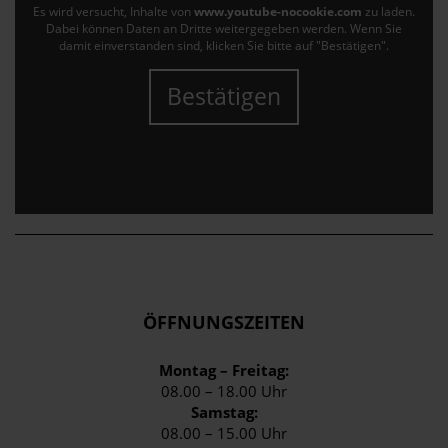
Es wird versucht, Inhalte von
www.youtube-nocookie.com
zu laden.
Dabei können Daten an Dritte weitergegeben werden. Wenn Sie
damit einverstanden sind, klicken Sie bitte auf "Bestätigen".
Bestätigen
ÖFFNUNGSZEITEN
Montag – Freitag:
08.00 – 18.00 Uhr
Samstag:
08.00 – 15.00 Uhr