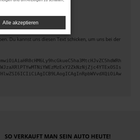
rfolgen und um Anzeigen zu schalten,
ht mehr unterstützt werden.
Alle akzeptieren
ben. Du kannst uns diesen Text schicken, um uns bei der
cmwiOiAiaHR0cHM6Ly9hcGkueC5ha3MtcHJvZC5hdWRh
ZWJzaXRlPTYwMTNiYWEzMzExY2ZkNzNjZjc4YTExOSIs
VHlwZSI6ICIiCiAgICB9LAogICAgInRpbWVvdXQiOiAw
SO VERKAUFT MAN SEIN AUTO HEUTE!