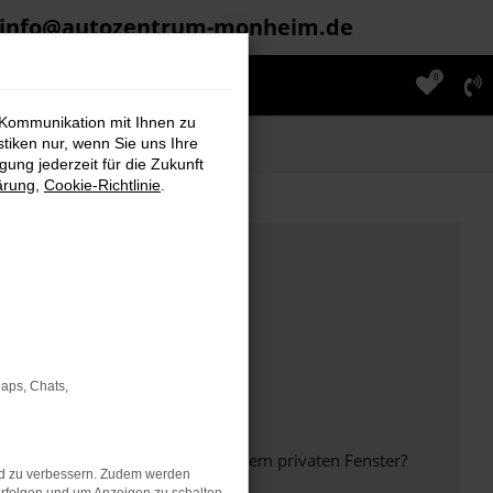
info@autozentrum-monheim.de
0
 Kommunikation mit Ihnen zu
stiken nur, wenn Sie uns Ihre
ung jederzeit für die Zukunft
ärung
,
Cookie-Richtlinie
.
Maps, Chats,
inem anderen Browser oder in einem privaten Fenster?
nd zu verbessern. Zudem werden