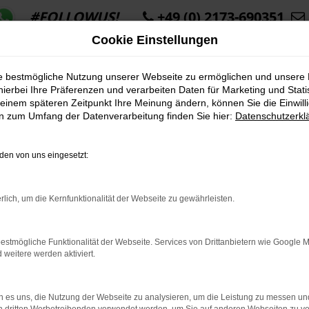
#FOLLOWUS!
+49 (0) 2173-690351
Cookie Einstellungen
ie bestmögliche Nutzung unserer Webseite zu ermöglichen und unsere
hierbei Ihre Präferenzen und verarbeiten Daten für Marketing und Stati
einem späteren Zeitpunkt Ihre Meinung ändern, können Sie die Einwillig
en zum Umfang der Datenverarbeitung finden Sie hier:
Datenschutzerkl
K ERROR
en von uns eingesetzt:
rlich, um die Kernfunktionalität der Webseite zu gewährleisten.
indung.
estmögliche Funktionalität der Webseite. Services von Drittanbietern wie Google 
hine?
eitere werden aktiviert.
aden bestimmter Seiten verhindern. Funktioniert die Seite in e
 es uns, die Nutzung der Webseite zu analysieren, um die Leistung zu messen u