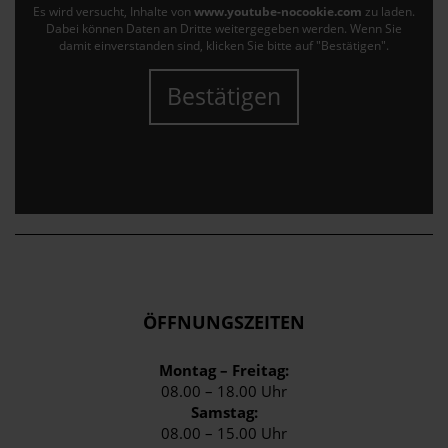
Es wird versucht, Inhalte von
www.youtube-nocookie.com
zu laden.
Dabei können Daten an Dritte weitergegeben werden. Wenn Sie
damit einverstanden sind, klicken Sie bitte auf "Bestätigen".
Bestätigen
ÖFFNUNGSZEITEN
Montag – Freitag:
08.00 – 18.00 Uhr
Samstag:
08.00 – 15.00 Uhr