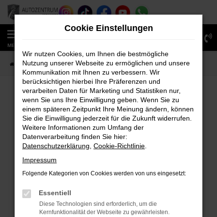
Zum
Hauptinhalt
Cookie Einstellungen
springen
0
MENÜ
Wir nutzen Cookies, um Ihnen die bestmögliche
Nutzung unserer Webseite zu ermöglichen und unsere
Startseite
Fahrzeugverkauf
Fahrzeug-Showroom
Kommunikation mit Ihnen zu verbessern. Wir
berücksichtigen hierbei Ihre Präferenzen und
verarbeiten Daten für Marketing und Statistiken nur,
wenn Sie uns Ihre Einwilligung geben. Wenn Sie zu
FEHLER: NETWORK ERROR
einem späteren Zeitpunkt Ihre Meinung ändern, können
Sie die Einwilligung jederzeit für die Zukunft widerrufen.
Beim Laden ist ein Fehler aufgetreten.
Weitere Informationen zum Umfang der
Hier sind ein paar Tipps, die dir helfen können:
Datenverarbeitung finden Sie hier:
Datenschutzerklärung
,
Cookie-Richtlinie
.
Überprüfe deine Firewall und deine
Impressum
Internetverbindung.
Laden andere Webseiten, zum Beispiel deine
Folgende Kategorien von Cookies werden von uns eingesetzt:
Suchmaschine?
Essentiell
Prüfe deine Browsererweiterungen.
Diese Technologien sind erforderlich, um die
Manche Erweiterungen, wie Werbeblocker,
Kernfunktionalität der Webseite zu gewährleisten.