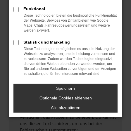
können das Laden bestimmter Seiten
verhindern. Funktioniert die Seite in einem
Funktional
anderen Browser oder in einem privaten
Diese Technologien bieten die bestmögliche Funktionalität
Fenster?
der Webseite. Services von Drittanbietern wie Google
Maps, Chats, Fahrzeugbewertungssystem und weitere
Starte dein Gerät neu.
werden aktiviert.
Das kann manchmal helfen, vorübergehende
Probleme zu beheben.
Statistik und Marketing
Diese Technologien ermöglichen es uns, die Nutzung der
Stelle sicher, dass dein Browser und dein
Webseite zu analysieren, um die Leistung zu messen und
Betriebssystem auf dem neuesten Stand
zu verbessern. Zudem werden Technologien eingesetzt,
sind.
die von dritten Werbetreibenden verwendet werden, um
Veraltete Software birgt nicht nur ein
Sie auf anderen Webseiten zu verfolgen und um Anzeigen
zu schalten, die für Ihre Interessen relevant sind.
Sicherheitsrisiko, sondern kann auch dazu
führen, dass bestimmte Funktionen nicht mehr
unterstützt werden.
Speichern
Wende dich an den Webseitenbetreiber.
Optionale Cookies ablehnen
Wenn du alle oben genannten Schritte versucht
Alle akzeptieren
hast, kontaktiere uns bitte. Wir werden
versuchen, das Problem zu beheben. Du kannst
uns diesen Text schicken, um uns bei der
Fehlersuche zu unterstützen: