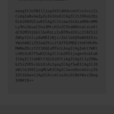
ewogICJuYW1lIjogIk5ldHdvcmtFcnJvciIs
CiAgImNvbmZpZyI6IHsKICAgICJtZXRob2Qi
OiAiR0VUIiwKICAgICJ1cmwiOiAiaHR0cHM6
Ly9hcGkueC5ha3MtcHJvZC5hdWRhcmlzLm5l
dC92MS9jbGllbnRzLzIxNTMvd2Vic2l0ZS12
ZWhpY2xlcy8wMDI1Njc/ZmllbGQ9aW50ZXJu
YWxOdW1iZXImd2Vic2l0ZT02MDEzYmFhMzMx
MWNmZDczY2Y3OGExMTkiLAogICAgImhlYWRl
cnMiOiB7fSwKICAgICJib2R5IjogbnVsbCwK
ICAgICJleHBlY3QiOiB7CiAgICAgICJyZXNw
b25zZVR5cGUiOiAiIgogICAgfSwKICAgICJ0
aW1lb3V0IjogMCwKICAgICJwcm9ncmVzcyI6
IG51bGwsCiAgICAicmlza3kiOiBmYWxzZQog
IH0KfQ==