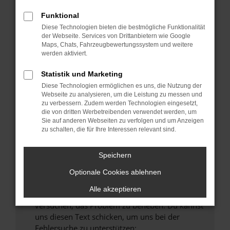
können das Laden bestimmter Seiten
verhindern. Funktioniert die Seite in einem
Funktional
anderen Browser oder in einem privaten
Diese Technologien bieten die bestmögliche Funktionalität
Fenster?
der Webseite. Services von Drittanbietern wie Google
Maps, Chats, Fahrzeugbewertungssystem und weitere
Starte dein Gerät neu.
werden aktiviert.
Das kann manchmal helfen, vorübergehende
Probleme zu beheben.
Statistik und Marketing
Diese Technologien ermöglichen es uns, die Nutzung der
Stelle sicher, dass dein Browser und dein
Webseite zu analysieren, um die Leistung zu messen und
Betriebssystem auf dem neuesten Stand
zu verbessern. Zudem werden Technologien eingesetzt,
sind.
die von dritten Werbetreibenden verwendet werden, um
Veraltete Software birgt nicht nur ein
Sie auf anderen Webseiten zu verfolgen und um Anzeigen
zu schalten, die für Ihre Interessen relevant sind.
Sicherheitsrisiko, sondern kann auch dazu
führen, dass bestimmte Funktionen nicht mehr
unterstützt werden.
Speichern
Wende dich an den Webseitenbetreiber.
Optionale Cookies ablehnen
Wenn du alle oben genannten Schritte versucht
Alle akzeptieren
hast, kontaktiere uns bitte. Wir werden
versuchen, das Problem zu beheben. Du kannst
uns diesen Text schicken, um uns bei der
Fehlersuche zu unterstützen: