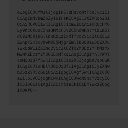
ewogICJuYW1lIjogIk5ldHdvcmtFcnJvciIs
CiAgImNvbmZpZyI6IHsKICAgICJtZXRob2Qi
OiAiR0VUIiwKICAgICJ1cmwiOiAiaHR0cHM6
Ly9hcGkueC5ha3MtcHJvZC5hdWRhcmlzLm5l
dC92MS9jbGllbnRzLzIxNTMvd2Vic2l0ZS12
ZWhpY2xlcy8wMDE5Mjg/ZmllbGQ9aW50ZXJu
YWxOdW1iZXImd2Vic2l0ZT02MDEzYmFhMzMx
MWNmZDczY2Y3OGExMTkiLAogICAgImhlYWRl
cnMiOiB7fSwKICAgICJib2R5IjogbnVsbCwK
ICAgICJleHBlY3QiOiB7CiAgICAgICJyZXNw
b25zZVR5cGUiOiAiIgogICAgfSwKICAgICJ0
aW1lb3V0IjogMCwKICAgICJwcm9ncmVzcyI6
IG51bGwsCiAgICAicmlza3kiOiBmYWxzZQog
IH0KfQ==