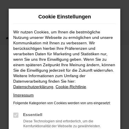
Zum
Hauptinhalt
Cookie Einstellungen
springen
Wir nutzen Cookies, um Ihnen die bestmögliche
Nutzung unserer Webseite zu ermöglichen und unsere
Startseite
Fahrzeugverkauf
Fahrzeug-Showroom
Kommunikation mit Ihnen zu verbessern. Wir
berücksichtigen hierbei Ihre Präferenzen und
verarbeiten Daten für Marketing und Statistiken nur,
wenn Sie uns Ihre Einwilligung geben. Wenn Sie zu
FEHLER: NETWORK ERROR
einem späteren Zeitpunkt Ihre Meinung ändern, können
Sie die Einwilligung jederzeit für die Zukunft widerrufen.
Beim Laden ist ein Fehler aufgetreten.
Weitere Informationen zum Umfang der
Hier sind ein paar Tipps, die dir helfen können:
Datenverarbeitung finden Sie hier:
Datenschutzerklärung
,
Cookie-Richtlinie
.
Überprüfe deine Firewall und deine
Impressum
Internetverbindung.
Laden andere Webseiten, zum Beispiel deine
Folgende Kategorien von Cookies werden von uns eingesetzt:
Suchmaschine?
Essentiell
Prüfe deine Browsererweiterungen.
Diese Technologien sind erforderlich, um die
Manche Erweiterungen, wie Werbeblocker,
Kernfunktionalität der Webseite zu gewährleisten.