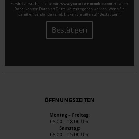
Es wird versucht, Inhalte von
www.youtube-nocookie.com
zu laden.
Dabei können Daten an Dritte weitergegeben werden. Wenn Sie
damit einverstanden sind, klicken Sie bitte auf "Bestätigen".
Bestätigen
ÖFFNUNGSZEITEN
Montag – Freitag:
08.00 – 18.00 Uhr
Samstag:
08.00 – 15.00 Uhr