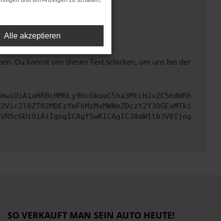
rfolgen und um Anzeigen zu schalten,
ht mehr unterstützt werden.
Alle akzeptieren
ben. Du kannst uns diesen Text schicken, um uns bei der
cmwiOiAiaHR0cHM6Ly9hcGkueC5ha3MtcHJvZC5hdWRh
d2Vic2l0ZT02MDEzYmFhMzMxMWNmZDczY2Y3OGExMTki
ZVR5cGUiOiAiIgogICAgfSwKICAgICJ0aW1lb3V0Ijog
SO VERKAUFT MAN SEIN AUTO HEUTE!