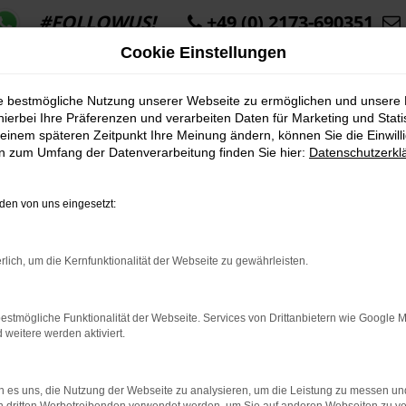
#FOLLOWUS!
+49 (0) 2173-690351
Cookie Einstellungen
ie bestmögliche Nutzung unserer Webseite zu ermöglichen und unsere
hierbei Ihre Präferenzen und verarbeiten Daten für Marketing und Stati
einem späteren Zeitpunkt Ihre Meinung ändern, können Sie die Einwillig
en zum Umfang der Datenverarbeitung finden Sie hier:
Datenschutzerkl
K ERROR
en von uns eingesetzt:
rlich, um die Kernfunktionalität der Webseite zu gewährleisten.
indung.
estmögliche Funktionalität der Webseite. Services von Drittanbietern wie Google 
hine?
eitere werden aktiviert.
aden bestimmter Seiten verhindern. Funktioniert die Seite in e
 es uns, die Nutzung der Webseite zu analysieren, um die Leistung zu messen u