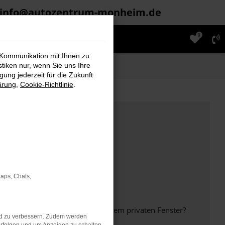
info@autozentrum-monheim.de
0
 Kommunikation mit Ihnen zu
stiken nur, wenn Sie uns Ihre
ung jederzeit für die Zukunft
ärung
,
Cookie-Richtlinie
.
Maps, Chats,
inem anderen Browser oder in einem privaten Fenster?
nd zu verbessern. Zudem werden