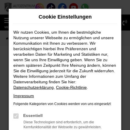
Zum
Hauptinhalt
Cookie Einstellungen
springen
0
MENÜ
Wir nutzen Cookies, um Ihnen die bestmögliche
Nutzung unserer Webseite zu ermöglichen und unsere
Startseite
Fahrzeugverkauf
Fahrzeug-Showroom
Kommunikation mit Ihnen zu verbessern. Wir
berücksichtigen hierbei Ihre Präferenzen und
verarbeiten Daten für Marketing und Statistiken nur,
wenn Sie uns Ihre Einwilligung geben. Wenn Sie zu
FEHLER: NETWORK ERROR
einem späteren Zeitpunkt Ihre Meinung ändern, können
Sie die Einwilligung jederzeit für die Zukunft widerrufen.
Beim Laden ist ein Fehler aufgetreten.
Weitere Informationen zum Umfang der
Hier sind ein paar Tipps, die dir helfen können:
Datenverarbeitung finden Sie hier:
Datenschutzerklärung
,
Cookie-Richtlinie
.
Überprüfe deine Firewall und deine
Impressum
Internetverbindung.
Laden andere Webseiten, zum Beispiel deine
Folgende Kategorien von Cookies werden von uns eingesetzt:
Suchmaschine?
Essentiell
Prüfe deine Browsererweiterungen.
Diese Technologien sind erforderlich, um die
Manche Erweiterungen, wie Werbeblocker,
Kernfunktionalität der Webseite zu gewährleisten.