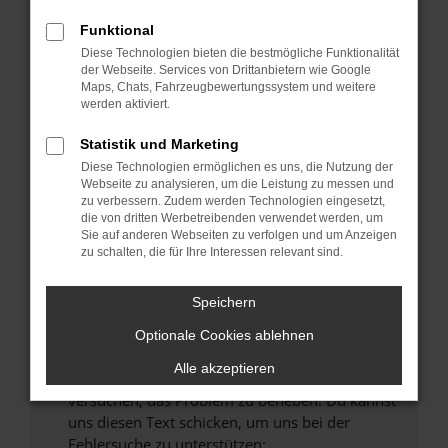
können das Laden bestimmter Seiten
verhindern. Funktioniert die Seite in einem
Funktional
anderen Browser oder in einem privaten
Diese Technologien bieten die bestmögliche Funktionalität
Fenster?
der Webseite. Services von Drittanbietern wie Google
Maps, Chats, Fahrzeugbewertungssystem und weitere
Starte dein Gerät neu.
werden aktiviert.
Das kann manchmal helfen, vorübergehende
Probleme zu beheben.
Statistik und Marketing
Diese Technologien ermöglichen es uns, die Nutzung der
Stelle sicher, dass dein Browser und dein
Webseite zu analysieren, um die Leistung zu messen und
Betriebssystem auf dem neuesten Stand
zu verbessern. Zudem werden Technologien eingesetzt,
sind.
die von dritten Werbetreibenden verwendet werden, um
Veraltete Software birgt nicht nur ein
Sie auf anderen Webseiten zu verfolgen und um Anzeigen
zu schalten, die für Ihre Interessen relevant sind.
Sicherheitsrisiko, sondern kann auch dazu
führen, dass bestimmte Funktionen nicht mehr
unterstützt werden.
Speichern
Wende dich an den Webseitenbetreiber.
Optionale Cookies ablehnen
Wenn du alle oben genannten Schritte versucht
Alle akzeptieren
hast, kontaktiere uns bitte. Wir werden
versuchen, das Problem zu beheben. Du kannst
uns diesen Text schicken, um uns bei der
Fehlersuche zu unterstützen: