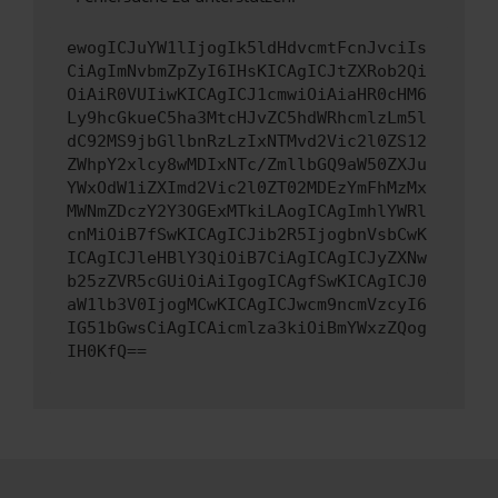
ewogICJuYW1lIjogIk5ldHdvcmtFcnJvciIs
CiAgImNvbmZpZyI6IHsKICAgICJtZXRob2Qi
OiAiR0VUIiwKICAgICJ1cmwiOiAiaHR0cHM6
Ly9hcGkueC5ha3MtcHJvZC5hdWRhcmlzLm5l
dC92MS9jbGllbnRzLzIxNTMvd2Vic2l0ZS12
ZWhpY2xlcy8wMDIxNTc/ZmllbGQ9aW50ZXJu
YWxOdW1iZXImd2Vic2l0ZT02MDEzYmFhMzMx
MWNmZDczY2Y3OGExMTkiLAogICAgImhlYWRl
cnMiOiB7fSwKICAgICJib2R5IjogbnVsbCwK
ICAgICJleHBlY3QiOiB7CiAgICAgICJyZXNw
b25zZVR5cGUiOiAiIgogICAgfSwKICAgICJ0
aW1lb3V0IjogMCwKICAgICJwcm9ncmVzcyI6
IG51bGwsCiAgICAicmlza3kiOiBmYWxzZQog
IH0KfQ==