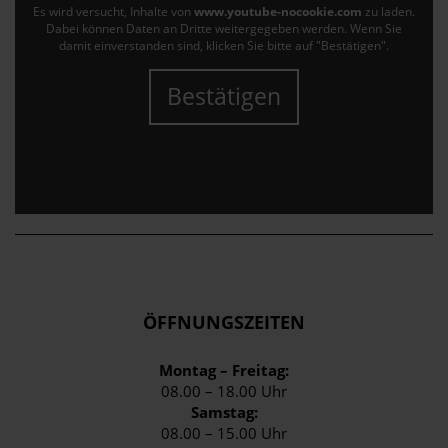
Es wird versucht, Inhalte von
www.youtube-nocookie.com
zu laden.
Dabei können Daten an Dritte weitergegeben werden. Wenn Sie
damit einverstanden sind, klicken Sie bitte auf "Bestätigen".
Bestätigen
ÖFFNUNGSZEITEN
Montag – Freitag:
08.00 – 18.00 Uhr
Samstag:
08.00 – 15.00 Uhr