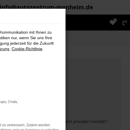
info@autozentrum-monheim.de
0
 Kommunikation mit Ihnen zu
stiken nur, wenn Sie uns Ihre
ung jederzeit für die Zukunft
ärung
,
Cookie-Richtlinie
.
Maps, Chats,
inem anderen Browser oder in einem privaten Fenster?
nd zu verbessern. Zudem werden