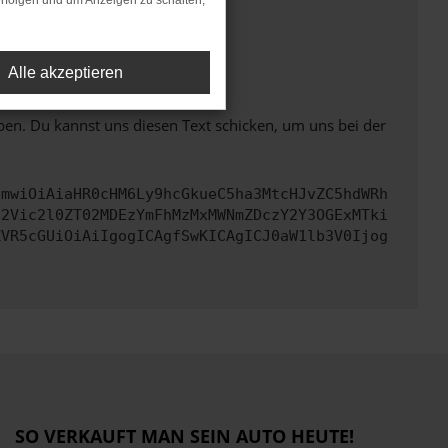
rfolgen und um Anzeigen zu schalten,
ht mehr unterstützt werden.
Alle akzeptieren
ben. Du kannst uns diesen Text schicken, um uns bei der
cmwiOiAiaHR0cHM6Ly9hcGkueC5ha3MtcHJvZC5hdWRh
d2Vic2l0ZT02MDEzYmFhMzMxMWNmZDczY2Y3OGExMTki
ZVR5cGUiOiAiIgogICAgfSwKICAgICJ0aW1lb3V0Ijog
SO VERKAUFT MAN SEIN AUTO HEUTE!