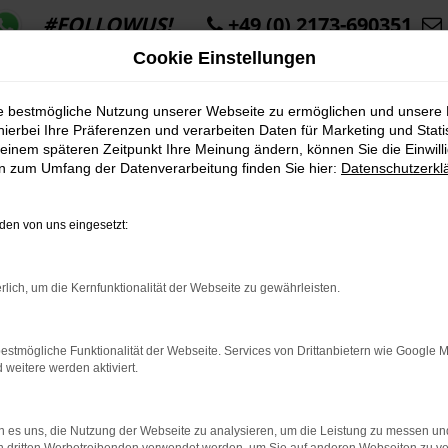
#FOLLOWUS!
+49 (0) 2173-690351
Cookie Einstellungen
ie bestmögliche Nutzung unserer Webseite zu ermöglichen und unsere
hierbei Ihre Präferenzen und verarbeiten Daten für Marketing und Stati
einem späteren Zeitpunkt Ihre Meinung ändern, können Sie die Einwillig
en zum Umfang der Datenverarbeitung finden Sie hier:
Datenschutzerkl
K ERROR
en von uns eingesetzt:
rlich, um die Kernfunktionalität der Webseite zu gewährleisten.
indung.
estmögliche Funktionalität der Webseite. Services von Drittanbietern wie Google 
hine?
eitere werden aktiviert.
aden bestimmter Seiten verhindern. Funktioniert die Seite in e
 es uns, die Nutzung der Webseite zu analysieren, um die Leistung zu messen u