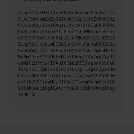
ewogICJuYW1lIjogIk5ldHdvcmtFcnJvciIs
CiAgImNvbmZpZyI6IHsKICAgICJtZXRob2Qi
OiAiR0VUIiwKICAgICJ1cmwiOiAiaHR0cHM6
Ly9hcGkueC5ha3MtcHJvZC5hdWRhcmlzLm5l
dC92MS9jbGllbnRzLzIxNTMvd2Vic2l0ZS12
ZWhpY2xlcy8wMDI2NjU/ZmllbGQ9aW50ZXJu
YWxOdW1iZXImd2Vic2l0ZT02MDEzYmFhMzMx
MWNmZDczY2Y3OGExMTkiLAogICAgImhlYWRl
cnMiOiB7fSwKICAgICJib2R5IjogbnVsbCwK
ICAgICJleHBlY3QiOiB7CiAgICAgICJyZXNw
b25zZVR5cGUiOiAiIgogICAgfSwKICAgICJ0
aW1lb3V0IjogMCwKICAgICJwcm9ncmVzcyI6
IG51bGwsCiAgICAicmlza3kiOiBmYWxzZQog
IH0KfQ==