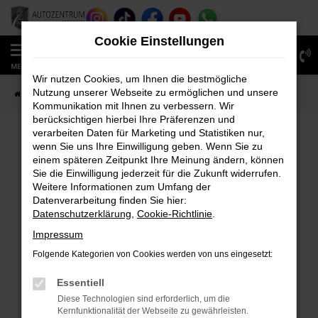
Zum
Hauptinhalt
Cookie Einstellungen
springen
0
MENÜ
Wir nutzen Cookies, um Ihnen die bestmögliche
Nutzung unserer Webseite zu ermöglichen und unsere
Startseite
Fahrzeugverkauf
Fahrzeug-Showroom
Kommunikation mit Ihnen zu verbessern. Wir
berücksichtigen hierbei Ihre Präferenzen und
verarbeiten Daten für Marketing und Statistiken nur,
wenn Sie uns Ihre Einwilligung geben. Wenn Sie zu
FEHLER: NETWORK ERROR
einem späteren Zeitpunkt Ihre Meinung ändern, können
Sie die Einwilligung jederzeit für die Zukunft widerrufen.
Beim Laden ist ein Fehler aufgetreten.
Weitere Informationen zum Umfang der
Hier sind ein paar Tipps, die dir helfen können:
Datenverarbeitung finden Sie hier:
Datenschutzerklärung
,
Cookie-Richtlinie
.
Überprüfe deine Firewall und deine
Impressum
Internetverbindung.
Laden andere Webseiten, zum Beispiel deine
Folgende Kategorien von Cookies werden von uns eingesetzt:
Suchmaschine?
Essentiell
Prüfe deine Browsererweiterungen.
Diese Technologien sind erforderlich, um die
Manche Erweiterungen, wie Werbeblocker,
Kernfunktionalität der Webseite zu gewährleisten.