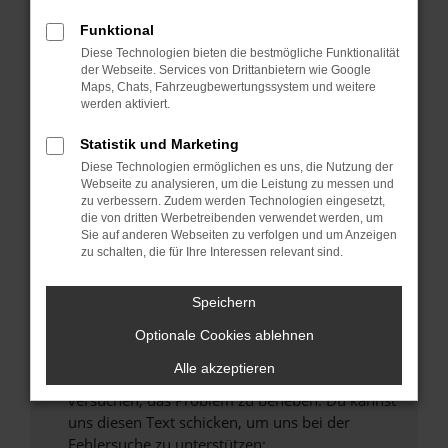
können das Laden bestimmter Seiten
verhindern. Funktioniert die Seite in einem
Funktional
anderen Browser oder in einem privaten
Diese Technologien bieten die bestmögliche Funktionalität
Fenster?
der Webseite. Services von Drittanbietern wie Google
Maps, Chats, Fahrzeugbewertungssystem und weitere
Starte dein Gerät neu.
werden aktiviert.
Das kann manchmal helfen, vorübergehende
Probleme zu beheben.
Statistik und Marketing
Diese Technologien ermöglichen es uns, die Nutzung der
Stelle sicher, dass dein Browser und dein
Webseite zu analysieren, um die Leistung zu messen und
Betriebssystem auf dem neuesten Stand
zu verbessern. Zudem werden Technologien eingesetzt,
sind.
die von dritten Werbetreibenden verwendet werden, um
Veraltete Software birgt nicht nur ein
Sie auf anderen Webseiten zu verfolgen und um Anzeigen
zu schalten, die für Ihre Interessen relevant sind.
Sicherheitsrisiko, sondern kann auch dazu
führen, dass bestimmte Funktionen nicht mehr
unterstützt werden.
Speichern
Wende dich an den Webseitenbetreiber.
Optionale Cookies ablehnen
Wenn du alle oben genannten Schritte versucht
Alle akzeptieren
hast, kontaktiere uns bitte. Wir werden
versuchen, das Problem zu beheben. Du kannst
uns diesen Text schicken, um uns bei der
Fehlersuche zu unterstützen: