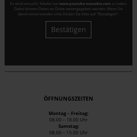
Es wird versucht, Inhalte von
www.youtube-nocookie.com
zu laden.
Dabei können Daten an Dritte weitergegeben werden. Wenn Sie
damit einverstanden sind, klicken Sie bitte auf "Bestätigen".
Bestätigen
ÖFFNUNGSZEITEN
Montag – Freitag:
08.00 – 18.00 Uhr
Samstag:
08.00 – 15.00 Uhr