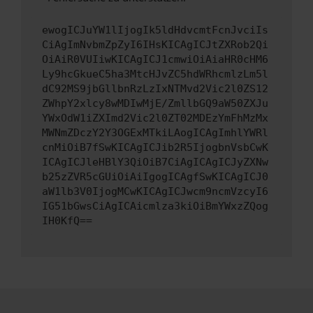
ewogICJuYW1lIjogIk5ldHdvcmtFcnJvciIs
CiAgImNvbmZpZyI6IHsKICAgICJtZXRob2Qi
OiAiR0VUIiwKICAgICJ1cmwiOiAiaHR0cHM6
Ly9hcGkueC5ha3MtcHJvZC5hdWRhcmlzLm5l
dC92MS9jbGllbnRzLzIxNTMvd2Vic2l0ZS12
ZWhpY2xlcy8wMDIwMjE/ZmllbGQ9aW50ZXJu
YWxOdW1iZXImd2Vic2l0ZT02MDEzYmFhMzMx
MWNmZDczY2Y3OGExMTkiLAogICAgImhlYWRl
cnMiOiB7fSwKICAgICJib2R5IjogbnVsbCwK
ICAgICJleHBlY3QiOiB7CiAgICAgICJyZXNw
b25zZVR5cGUiOiAiIgogICAgfSwKICAgICJ0
aW1lb3V0IjogMCwKICAgICJwcm9ncmVzcyI6
IG51bGwsCiAgICAicmlza3kiOiBmYWxzZQog
IH0KfQ==