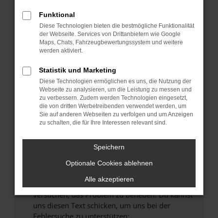
können das Laden bestimmter Seiten
verhindern. Funktioniert die Seite in einem
Funktional
anderen Browser oder in einem privaten
Diese Technologien bieten die bestmögliche Funktionalität
Fenster?
der Webseite. Services von Drittanbietern wie Google
Maps, Chats, Fahrzeugbewertungssystem und weitere
Starte dein Gerät neu.
werden aktiviert.
Das kann manchmal helfen, vorübergehende
Probleme zu beheben.
Statistik und Marketing
Diese Technologien ermöglichen es uns, die Nutzung der
Stelle sicher, dass dein Browser und dein
Webseite zu analysieren, um die Leistung zu messen und
Betriebssystem auf dem neuesten Stand
zu verbessern. Zudem werden Technologien eingesetzt,
sind.
die von dritten Werbetreibenden verwendet werden, um
Veraltete Software birgt nicht nur ein
Sie auf anderen Webseiten zu verfolgen und um Anzeigen
zu schalten, die für Ihre Interessen relevant sind.
Sicherheitsrisiko, sondern kann auch dazu
führen, dass bestimmte Funktionen nicht mehr
unterstützt werden.
Speichern
Wende dich an den Webseitenbetreiber.
Optionale Cookies ablehnen
Wenn du alle oben genannten Schritte versucht
Alle akzeptieren
hast, kontaktiere uns bitte. Wir werden
versuchen, das Problem zu beheben. Du kannst
uns diesen Text schicken, um uns bei der
Fehlersuche zu unterstützen: