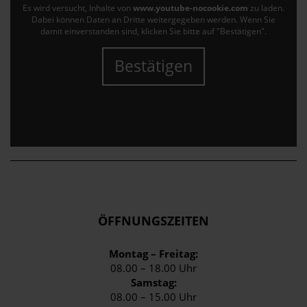
Es wird versucht, Inhalte von
www.youtube-nocookie.com
zu laden.
Dabei können Daten an Dritte weitergegeben werden. Wenn Sie
damit einverstanden sind, klicken Sie bitte auf "Bestätigen".
Bestätigen
ÖFFNUNGSZEITEN
Montag – Freitag:
08.00 – 18.00 Uhr
Samstag:
08.00 – 15.00 Uhr