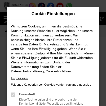
Zum
Hauptinhalt
Cookie Einstellungen
springen
0
MENÜ
Wir nutzen Cookies, um Ihnen die bestmögliche
Nutzung unserer Webseite zu ermöglichen und unsere
Startseite
Fahrzeugverkauf
Fahrzeug-Showroom
Kommunikation mit Ihnen zu verbessern. Wir
berücksichtigen hierbei Ihre Präferenzen und
verarbeiten Daten für Marketing und Statistiken nur,
wenn Sie uns Ihre Einwilligung geben. Wenn Sie zu
FEHLER: NETWORK ERROR
einem späteren Zeitpunkt Ihre Meinung ändern, können
Sie die Einwilligung jederzeit für die Zukunft widerrufen.
Beim Laden ist ein Fehler aufgetreten.
Weitere Informationen zum Umfang der
Hier sind ein paar Tipps, die dir helfen können:
Datenverarbeitung finden Sie hier:
Datenschutzerklärung
,
Cookie-Richtlinie
.
Überprüfe deine Firewall und deine
Impressum
Internetverbindung.
Laden andere Webseiten, zum Beispiel deine
Folgende Kategorien von Cookies werden von uns eingesetzt:
Suchmaschine?
Essentiell
Prüfe deine Browsererweiterungen.
Diese Technologien sind erforderlich, um die
Manche Erweiterungen, wie Werbeblocker,
Kernfunktionalität der Webseite zu gewährleisten.