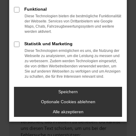
können das Laden bestimmter Seiten
verhindern. Funktioniert die Seite in einem
Funktional
anderen Browser oder in einem privaten
Diese Technologien bieten die bestmögliche Funktionalität
Fenster?
der Webseite. Services von Drittanbietern wie Google
Maps, Chats, Fahrzeugbewertungssystem und weitere
Starte dein Gerät neu.
werden aktiviert.
Das kann manchmal helfen, vorübergehende
Probleme zu beheben.
Statistik und Marketing
Diese Technologien ermöglichen es uns, die Nutzung der
Stelle sicher, dass dein Browser und dein
Webseite zu analysieren, um die Leistung zu messen und
Betriebssystem auf dem neuesten Stand
zu verbessern. Zudem werden Technologien eingesetzt,
sind.
die von dritten Werbetreibenden verwendet werden, um
Veraltete Software birgt nicht nur ein
Sie auf anderen Webseiten zu verfolgen und um Anzeigen
zu schalten, die für Ihre Interessen relevant sind.
Sicherheitsrisiko, sondern kann auch dazu
führen, dass bestimmte Funktionen nicht mehr
unterstützt werden.
Speichern
Wende dich an den Webseitenbetreiber.
Optionale Cookies ablehnen
Wenn du alle oben genannten Schritte versucht
Alle akzeptieren
hast, kontaktiere uns bitte. Wir werden
versuchen, das Problem zu beheben. Du kannst
uns diesen Text schicken, um uns bei der
Fehlersuche zu unterstützen: