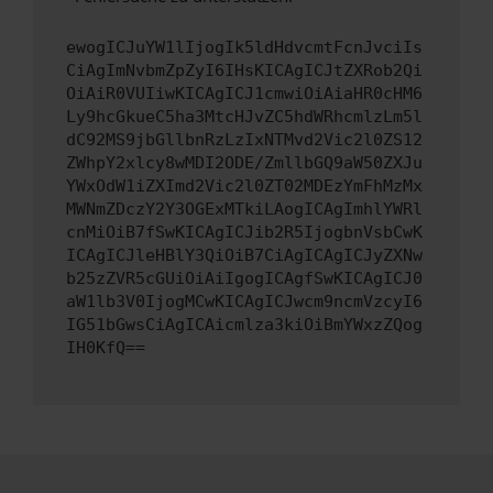
ewogICJuYW1lIjogIk5ldHdvcmtFcnJvciIs
CiAgImNvbmZpZyI6IHsKICAgICJtZXRob2Qi
OiAiR0VUIiwKICAgICJ1cmwiOiAiaHR0cHM6
Ly9hcGkueC5ha3MtcHJvZC5hdWRhcmlzLm5l
dC92MS9jbGllbnRzLzIxNTMvd2Vic2l0ZS12
ZWhpY2xlcy8wMDI2ODE/ZmllbGQ9aW50ZXJu
YWxOdW1iZXImd2Vic2l0ZT02MDEzYmFhMzMx
MWNmZDczY2Y3OGExMTkiLAogICAgImhlYWRl
cnMiOiB7fSwKICAgICJib2R5IjogbnVsbCwK
ICAgICJleHBlY3QiOiB7CiAgICAgICJyZXNw
b25zZVR5cGUiOiAiIgogICAgfSwKICAgICJ0
aW1lb3V0IjogMCwKICAgICJwcm9ncmVzcyI6
IG51bGwsCiAgICAicmlza3kiOiBmYWxzZQog
IH0KfQ==