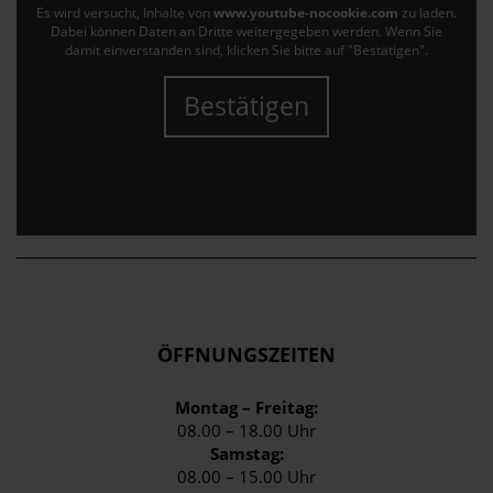
Es wird versucht, Inhalte von
www.youtube-nocookie.com
zu laden.
Dabei können Daten an Dritte weitergegeben werden. Wenn Sie
damit einverstanden sind, klicken Sie bitte auf "Bestätigen".
Bestätigen
ÖFFNUNGSZEITEN
Montag – Freitag:
08.00 – 18.00 Uhr
Samstag:
08.00 – 15.00 Uhr