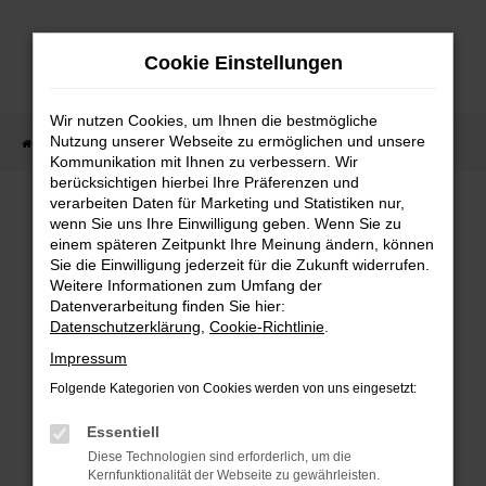
Zum
Hauptinhalt
Cookie Einstellungen
springen
Wir nutzen Cookies, um Ihnen die bestmögliche
Nutzung unserer Webseite zu ermöglichen und unsere
Startseite
Fahrzeugverkauf
Fahrzeug-Showroom
Kommunikation mit Ihnen zu verbessern. Wir
berücksichtigen hierbei Ihre Präferenzen und
verarbeiten Daten für Marketing und Statistiken nur,
wenn Sie uns Ihre Einwilligung geben. Wenn Sie zu
FEHLER: NETWORK ERROR
einem späteren Zeitpunkt Ihre Meinung ändern, können
Sie die Einwilligung jederzeit für die Zukunft widerrufen.
Beim Laden ist ein Fehler aufgetreten.
Weitere Informationen zum Umfang der
Hier sind ein paar Tipps, die dir helfen können:
Datenverarbeitung finden Sie hier:
Datenschutzerklärung
,
Cookie-Richtlinie
.
Überprüfe deine Firewall und deine
Impressum
Internetverbindung.
Laden andere Webseiten, zum Beispiel deine
Folgende Kategorien von Cookies werden von uns eingesetzt:
Suchmaschine?
Essentiell
Prüfe deine Browsererweiterungen.
Diese Technologien sind erforderlich, um die
Manche Erweiterungen, wie Werbeblocker,
Kernfunktionalität der Webseite zu gewährleisten.