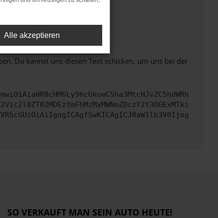
rfolgen und um Anzeigen zu schalten,
ht mehr unterstützt werden.
Alle akzeptieren
ben. Du kannst uns diesen Text schicken, um uns bei der
cmwiOiAiaHR0cHM6Ly9hcGkueC5ha3MtcHJvZC5hdWRh
d2Vic2l0ZT02MDEzYmFhMzMxMWNmZDczY2Y3OGExMTki
ZVR5cGUiOiAiIgogICAgfSwKICAgICJ0aW1lb3V0Ijog
SO VERKAUFT MAN SEIN AUTO HEUTE!