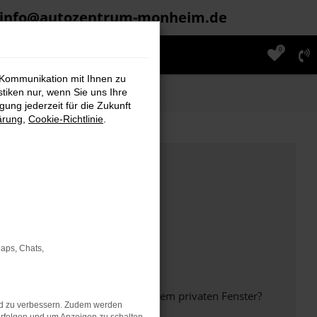
info@autozentrum-monheim.de
0
 Kommunikation mit Ihnen zu
stiken nur, wenn Sie uns Ihre
ung jederzeit für die Zukunft
ärung
,
Cookie-Richtlinie
.
Maps, Chats,
inem anderen Browser oder in einem privaten Fenster?
nd zu verbessern. Zudem werden