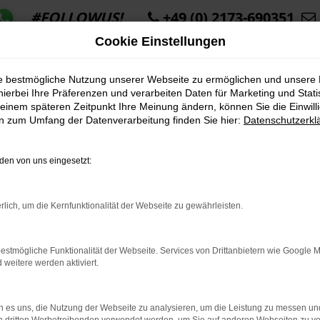
#FOLLOWUS!
+49 (0) 2173-690351
Cookie Einstellungen
ie bestmögliche Nutzung unserer Webseite zu ermöglichen und unsere
hierbei Ihre Präferenzen und verarbeiten Daten für Marketing und Stati
einem späteren Zeitpunkt Ihre Meinung ändern, können Sie die Einwillig
en zum Umfang der Datenverarbeitung finden Sie hier:
Datenschutzerkl
K ERROR
en von uns eingesetzt:
rlich, um die Kernfunktionalität der Webseite zu gewährleisten.
indung.
estmögliche Funktionalität der Webseite. Services von Drittanbietern wie Google 
hine?
eitere werden aktiviert.
aden bestimmter Seiten verhindern. Funktioniert die Seite in e
 es uns, die Nutzung der Webseite zu analysieren, um die Leistung zu messen u