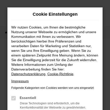
Zum
Hauptinhalt
Cookie Einstellungen
springen
Wir nutzen Cookies, um Ihnen die bestmögliche
Nutzung unserer Webseite zu ermöglichen und unsere
Startseite
Fahrzeugverkauf
Fahrzeug-Showroom
Kommunikation mit Ihnen zu verbessern. Wir
berücksichtigen hierbei Ihre Präferenzen und
verarbeiten Daten für Marketing und Statistiken nur,
wenn Sie uns Ihre Einwilligung geben. Wenn Sie zu
FEHLER: NETWORK ERROR
einem späteren Zeitpunkt Ihre Meinung ändern, können
Sie die Einwilligung jederzeit für die Zukunft widerrufen.
Beim Laden ist ein Fehler aufgetreten.
Weitere Informationen zum Umfang der
Hier sind ein paar Tipps, die dir helfen können:
Datenverarbeitung finden Sie hier:
Datenschutzerklärung
,
Cookie-Richtlinie
.
Überprüfe deine Firewall und deine
Impressum
Internetverbindung.
Laden andere Webseiten, zum Beispiel deine
Folgende Kategorien von Cookies werden von uns eingesetzt:
Suchmaschine?
Essentiell
Prüfe deine Browsererweiterungen.
Diese Technologien sind erforderlich, um die
Manche Erweiterungen, wie Werbeblocker,
Kernfunktionalität der Webseite zu gewährleisten.