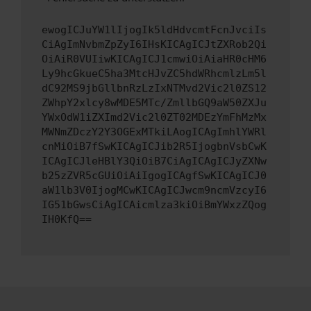
ewogICJuYW1lIjogIk5ldHdvcmtFcnJvciIs
CiAgImNvbmZpZyI6IHsKICAgICJtZXRob2Qi
OiAiR0VUIiwKICAgICJ1cmwiOiAiaHR0cHM6
Ly9hcGkueC5ha3MtcHJvZC5hdWRhcmlzLm5l
dC92MS9jbGllbnRzLzIxNTMvd2Vic2l0ZS12
ZWhpY2xlcy8wMDE5MTc/ZmllbGQ9aW50ZXJu
YWxOdW1iZXImd2Vic2l0ZT02MDEzYmFhMzMx
MWNmZDczY2Y3OGExMTkiLAogICAgImhlYWRl
cnMiOiB7fSwKICAgICJib2R5IjogbnVsbCwK
ICAgICJleHBlY3QiOiB7CiAgICAgICJyZXNw
b25zZVR5cGUiOiAiIgogICAgfSwKICAgICJ0
aW1lb3V0IjogMCwKICAgICJwcm9ncmVzcyI6
IG51bGwsCiAgICAicmlza3kiOiBmYWxzZQog
IH0KfQ==