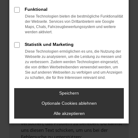
können das Laden bestimmter Seiten
verhindern. Funktioniert die Seite in einem
Funktional
anderen Browser oder in einem privaten
Diese Technologien bieten die bestmögliche Funktionalität
Fenster?
der Webseite. Services von Drittanbietern wie Google
Maps, Chats, Fahrzeugbewertungssystem und weitere
Starte dein Gerät neu.
werden aktiviert.
Das kann manchmal helfen, vorübergehende
Probleme zu beheben.
Statistik und Marketing
Diese Technologien ermöglichen es uns, die Nutzung der
Stelle sicher, dass dein Browser und dein
Webseite zu analysieren, um die Leistung zu messen und
Betriebssystem auf dem neuesten Stand
zu verbessern. Zudem werden Technologien eingesetzt,
sind.
die von dritten Werbetreibenden verwendet werden, um
Veraltete Software birgt nicht nur ein
Sie auf anderen Webseiten zu verfolgen und um Anzeigen
zu schalten, die für Ihre Interessen relevant sind.
Sicherheitsrisiko, sondern kann auch dazu
führen, dass bestimmte Funktionen nicht mehr
unterstützt werden.
Speichern
Wende dich an den Webseitenbetreiber.
Optionale Cookies ablehnen
Wenn du alle oben genannten Schritte versucht
Alle akzeptieren
hast, kontaktiere uns bitte. Wir werden
versuchen, das Problem zu beheben. Du kannst
uns diesen Text schicken, um uns bei der
Fehlersuche zu unterstützen: