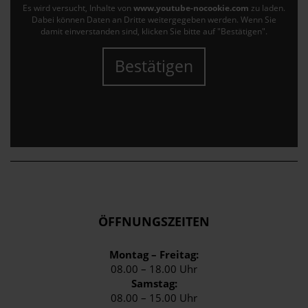
Es wird versucht, Inhalte von
www.youtube-nocookie.com
zu laden.
Dabei können Daten an Dritte weitergegeben werden. Wenn Sie
damit einverstanden sind, klicken Sie bitte auf "Bestätigen".
Bestätigen
ÖFFNUNGSZEITEN
Montag – Freitag:
08.00 – 18.00 Uhr
Samstag:
08.00 – 15.00 Uhr