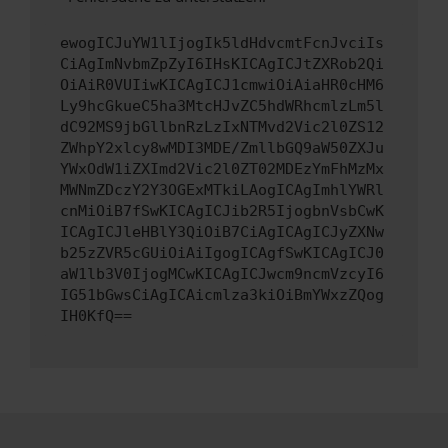
ewogICJuYW1lIjogIk5ldHdvcmtFcnJvciIs
CiAgImNvbmZpZyI6IHsKICAgICJtZXRob2Qi
OiAiR0VUIiwKICAgICJ1cmwiOiAiaHR0cHM6
Ly9hcGkueC5ha3MtcHJvZC5hdWRhcmlzLm5l
dC92MS9jbGllbnRzLzIxNTMvd2Vic2l0ZS12
ZWhpY2xlcy8wMDI3MDE/ZmllbGQ9aW50ZXJu
YWxOdW1iZXImd2Vic2l0ZT02MDEzYmFhMzMx
MWNmZDczY2Y3OGExMTkiLAogICAgImhlYWRl
cnMiOiB7fSwKICAgICJib2R5IjogbnVsbCwK
ICAgICJleHBlY3QiOiB7CiAgICAgICJyZXNw
b25zZVR5cGUiOiAiIgogICAgfSwKICAgICJ0
aW1lb3V0IjogMCwKICAgICJwcm9ncmVzcyI6
IG51bGwsCiAgICAicmlza3kiOiBmYWxzZQog
IH0KfQ==