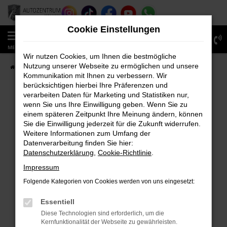
Zum
Hauptinhalt
Cookie Einstellungen
springen
0
MENÜ
Wir nutzen Cookies, um Ihnen die bestmögliche
Nutzung unserer Webseite zu ermöglichen und unsere
Startseite
Fahrzeugverkauf
Fahrzeug-Showroom
Kommunikation mit Ihnen zu verbessern. Wir
berücksichtigen hierbei Ihre Präferenzen und
verarbeiten Daten für Marketing und Statistiken nur,
wenn Sie uns Ihre Einwilligung geben. Wenn Sie zu
FEHLER: NETWORK ERROR
einem späteren Zeitpunkt Ihre Meinung ändern, können
Sie die Einwilligung jederzeit für die Zukunft widerrufen.
Beim Laden ist ein Fehler aufgetreten.
Weitere Informationen zum Umfang der
Hier sind ein paar Tipps, die dir helfen können:
Datenverarbeitung finden Sie hier:
Datenschutzerklärung
,
Cookie-Richtlinie
.
Überprüfe deine Firewall und deine
Impressum
Internetverbindung.
Laden andere Webseiten, zum Beispiel deine
Folgende Kategorien von Cookies werden von uns eingesetzt:
Suchmaschine?
Essentiell
Prüfe deine Browsererweiterungen.
Diese Technologien sind erforderlich, um die
Manche Erweiterungen, wie Werbeblocker,
Kernfunktionalität der Webseite zu gewährleisten.