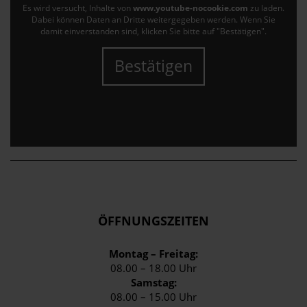
Es wird versucht, Inhalte von
www.youtube-nocookie.com
zu laden.
Dabei können Daten an Dritte weitergegeben werden. Wenn Sie
damit einverstanden sind, klicken Sie bitte auf "Bestätigen".
Bestätigen
ÖFFNUNGSZEITEN
Montag – Freitag:
08.00 – 18.00 Uhr
Samstag:
08.00 – 15.00 Uhr