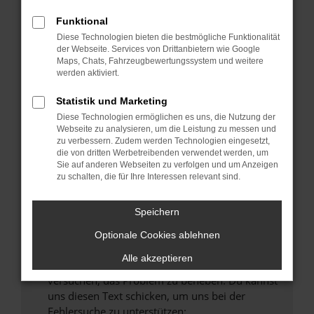
können das Laden bestimmter Seiten
verhindern. Funktioniert die Seite in einem
Funktional
anderen Browser oder in einem privaten
Diese Technologien bieten die bestmögliche Funktionalität
Fenster?
der Webseite. Services von Drittanbietern wie Google
Maps, Chats, Fahrzeugbewertungssystem und weitere
Starte dein Gerät neu.
werden aktiviert.
Das kann manchmal helfen, vorübergehende
Probleme zu beheben.
Statistik und Marketing
Diese Technologien ermöglichen es uns, die Nutzung der
Stelle sicher, dass dein Browser und dein
Webseite zu analysieren, um die Leistung zu messen und
Betriebssystem auf dem neuesten Stand
zu verbessern. Zudem werden Technologien eingesetzt,
sind.
die von dritten Werbetreibenden verwendet werden, um
Veraltete Software birgt nicht nur ein
Sie auf anderen Webseiten zu verfolgen und um Anzeigen
zu schalten, die für Ihre Interessen relevant sind.
Sicherheitsrisiko, sondern kann auch dazu
führen, dass bestimmte Funktionen nicht mehr
unterstützt werden.
Speichern
Wende dich an den Webseitenbetreiber.
Optionale Cookies ablehnen
Wenn du alle oben genannten Schritte versucht
Alle akzeptieren
hast, kontaktiere uns bitte. Wir werden
versuchen, das Problem zu beheben. Du kannst
uns diesen Text schicken, um uns bei der
Fehlersuche zu unterstützen: