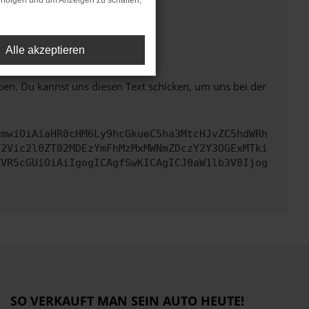
rfolgen und um Anzeigen zu schalten,
ht mehr unterstützt werden.
Alle akzeptieren
ben. Du kannst uns diesen Text schicken, um uns bei der
cmwiOiAiaHR0cHM6Ly9hcGkueC5ha3MtcHJvZC5hdWRh
d2Vic2l0ZT02MDEzYmFhMzMxMWNmZDczY2Y3OGExMTki
ZVR5cGUiOiAiIgogICAgfSwKICAgICJ0aW1lb3V0Ijog
SO VERKAUFT MAN SEIN AUTO HEUTE!