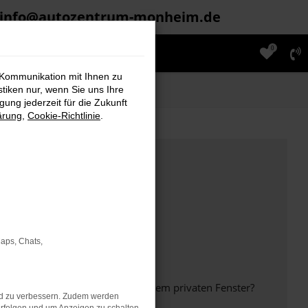
info@autozentrum-monheim.de
0
 Kommunikation mit Ihnen zu
stiken nur, wenn Sie uns Ihre
ung jederzeit für die Zukunft
ärung
,
Cookie-Richtlinie
.
Maps, Chats,
inem anderen Browser oder in einem privaten Fenster?
nd zu verbessern. Zudem werden