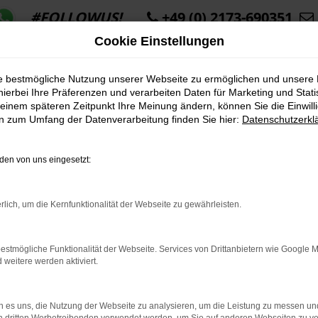
#FOLLOWUS!
+49 (0) 2173-690351
Cookie Einstellungen
ie bestmögliche Nutzung unserer Webseite zu ermöglichen und unsere
hierbei Ihre Präferenzen und verarbeiten Daten für Marketing und Stati
einem späteren Zeitpunkt Ihre Meinung ändern, können Sie die Einwillig
en zum Umfang der Datenverarbeitung finden Sie hier:
Datenschutzerkl
K ERROR
en von uns eingesetzt:
rlich, um die Kernfunktionalität der Webseite zu gewährleisten.
indung.
estmögliche Funktionalität der Webseite. Services von Drittanbietern wie Google 
hine?
eitere werden aktiviert.
aden bestimmter Seiten verhindern. Funktioniert die Seite in e
 es uns, die Nutzung der Webseite zu analysieren, um die Leistung zu messen u