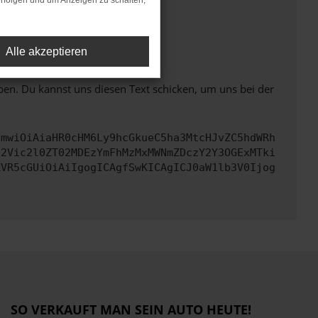
rfolgen und um Anzeigen zu schalten,
ht mehr unterstützt werden.
Alle akzeptieren
ben. Du kannst uns diesen Text schicken, um uns bei der
cmwiOiAiaHR0cHM6Ly9hcGkueC5ha3MtcHJvZC5hdWRh
d2Vic2l0ZT02MDEzYmFhMzMxMWNmZDczY2Y3OGExMTki
ZVR5cGUiOiAiIgogICAgfSwKICAgICJ0aW1lb3V0Ijog
SO VERKAUFT MAN SEIN AUTO HEUTE!