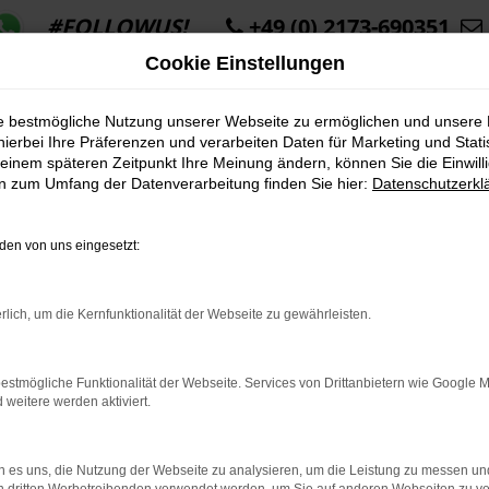
#FOLLOWUS!
+49 (0) 2173-690351
Cookie Einstellungen
ie bestmögliche Nutzung unserer Webseite zu ermöglichen und unsere
hierbei Ihre Präferenzen und verarbeiten Daten für Marketing und Stati
einem späteren Zeitpunkt Ihre Meinung ändern, können Sie die Einwillig
en zum Umfang der Datenverarbeitung finden Sie hier:
Datenschutzerkl
K ERROR
en von uns eingesetzt:
rlich, um die Kernfunktionalität der Webseite zu gewährleisten.
indung.
estmögliche Funktionalität der Webseite. Services von Drittanbietern wie Google 
hine?
eitere werden aktiviert.
aden bestimmter Seiten verhindern. Funktioniert die Seite in e
 es uns, die Nutzung der Webseite zu analysieren, um die Leistung zu messen u