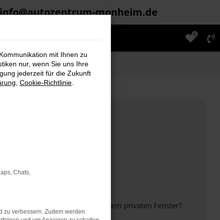
info@autozentrum-monheim.de
0
 Kommunikation mit Ihnen zu
stiken nur, wenn Sie uns Ihre
ung jederzeit für die Zukunft
ärung
,
Cookie-Richtlinie
.
Maps, Chats,
inem anderen Browser oder in einem privaten Fenster?
nd zu verbessern. Zudem werden