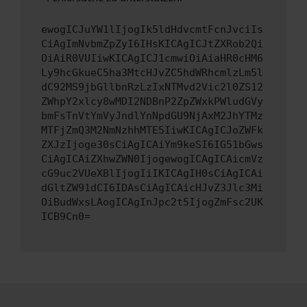
ewogICJuYW1lIjogIk5ldHdvcmtFcnJvciIs
CiAgImNvbmZpZyI6IHsKICAgICJtZXRob2Qi
OiAiR0VUIiwKICAgICJ1cmwiOiAiaHR0cHM6
Ly9hcGkueC5ha3MtcHJvZC5hdWRhcmlzLm5l
dC92MS9jbGllbnRzLzIxNTMvd2Vic2l0ZS12
ZWhpY2xlcy8wMDI2NDBnP2ZpZWxkPWludGVy
bmFsTnVtYmVyJndlYnNpdGU9NjAxM2JhYTMz
MTFjZmQ3M2NmNzhhMTE5IiwKICAgICJoZWFk
ZXJzIjoge30sCiAgICAiYm9keSI6IG51bGws
CiAgICAiZXhwZWN0IjogewogICAgICAicmVz
cG9uc2VUeXBlIjogIiIKICAgIH0sCiAgICAi
dGltZW91dCI6IDAsCiAgICAicHJvZ3Jlc3Mi
OiBudWxsLAogICAgInJpc2t5IjogZmFsc2UK
ICB9Cn0=