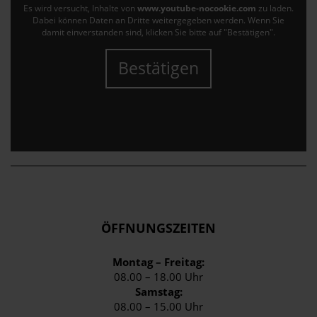
Es wird versucht, Inhalte von
www.youtube-nocookie.com
zu laden.
Dabei können Daten an Dritte weitergegeben werden. Wenn Sie
damit einverstanden sind, klicken Sie bitte auf "Bestätigen".
Bestätigen
ÖFFNUNGSZEITEN
Montag – Freitag:
08.00 – 18.00 Uhr
Samstag:
08.00 – 15.00 Uhr