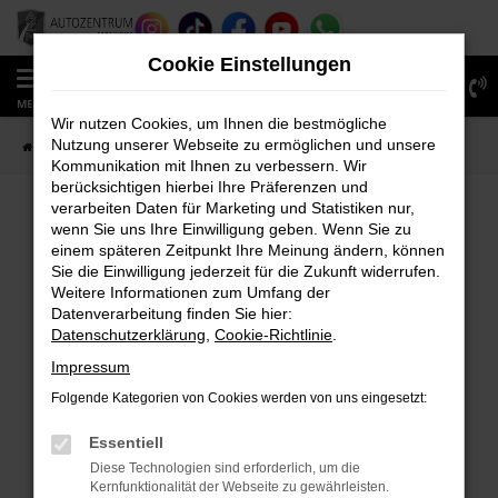
Zum
Hauptinhalt
Cookie Einstellungen
springen
0
MENÜ
Wir nutzen Cookies, um Ihnen die bestmögliche
Nutzung unserer Webseite zu ermöglichen und unsere
Startseite
Fahrzeugverkauf
Fahrzeug-Showroom
Kommunikation mit Ihnen zu verbessern. Wir
berücksichtigen hierbei Ihre Präferenzen und
verarbeiten Daten für Marketing und Statistiken nur,
wenn Sie uns Ihre Einwilligung geben. Wenn Sie zu
FEHLER: NETWORK ERROR
einem späteren Zeitpunkt Ihre Meinung ändern, können
Sie die Einwilligung jederzeit für die Zukunft widerrufen.
Beim Laden ist ein Fehler aufgetreten.
Weitere Informationen zum Umfang der
Hier sind ein paar Tipps, die dir helfen können:
Datenverarbeitung finden Sie hier:
Datenschutzerklärung
,
Cookie-Richtlinie
.
Überprüfe deine Firewall und deine
Impressum
Internetverbindung.
Laden andere Webseiten, zum Beispiel deine
Folgende Kategorien von Cookies werden von uns eingesetzt:
Suchmaschine?
Essentiell
Prüfe deine Browsererweiterungen.
Diese Technologien sind erforderlich, um die
Manche Erweiterungen, wie Werbeblocker,
Kernfunktionalität der Webseite zu gewährleisten.