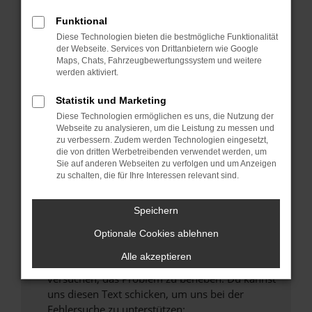
können das Laden bestimmter Seiten
verhindern. Funktioniert die Seite in einem
Funktional
anderen Browser oder in einem privaten
Diese Technologien bieten die bestmögliche Funktionalität
Fenster?
der Webseite. Services von Drittanbietern wie Google
Maps, Chats, Fahrzeugbewertungssystem und weitere
Starte dein Gerät neu.
werden aktiviert.
Das kann manchmal helfen, vorübergehende
Probleme zu beheben.
Statistik und Marketing
Diese Technologien ermöglichen es uns, die Nutzung der
Stelle sicher, dass dein Browser und dein
Webseite zu analysieren, um die Leistung zu messen und
Betriebssystem auf dem neuesten Stand
zu verbessern. Zudem werden Technologien eingesetzt,
sind.
die von dritten Werbetreibenden verwendet werden, um
Veraltete Software birgt nicht nur ein
Sie auf anderen Webseiten zu verfolgen und um Anzeigen
zu schalten, die für Ihre Interessen relevant sind.
Sicherheitsrisiko, sondern kann auch dazu
führen, dass bestimmte Funktionen nicht mehr
unterstützt werden.
Speichern
Wende dich an den Webseitenbetreiber.
Optionale Cookies ablehnen
Wenn du alle oben genannten Schritte versucht
Alle akzeptieren
hast, kontaktiere uns bitte. Wir werden
versuchen, das Problem zu beheben. Du kannst
uns diesen Text schicken, um uns bei der
Fehlersuche zu unterstützen: