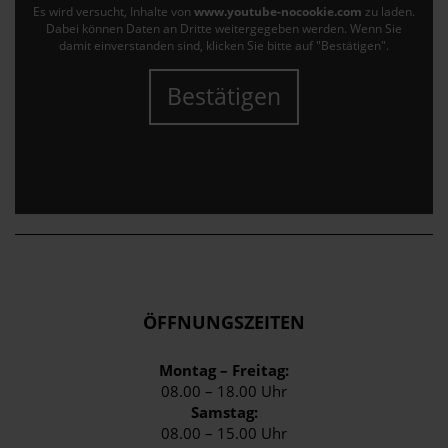
Es wird versucht, Inhalte von
www.youtube-nocookie.com
zu laden.
Dabei können Daten an Dritte weitergegeben werden. Wenn Sie
damit einverstanden sind, klicken Sie bitte auf "Bestätigen".
Bestätigen
ÖFFNUNGSZEITEN
Montag – Freitag:
08.00 – 18.00 Uhr
Samstag:
08.00 – 15.00 Uhr