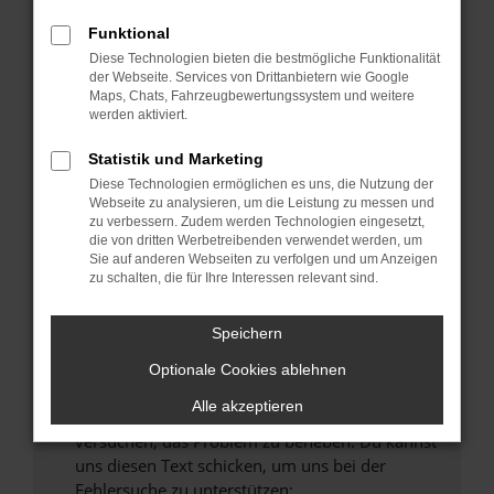
können das Laden bestimmter Seiten
verhindern. Funktioniert die Seite in einem
Funktional
anderen Browser oder in einem privaten
Diese Technologien bieten die bestmögliche Funktionalität
Fenster?
der Webseite. Services von Drittanbietern wie Google
Maps, Chats, Fahrzeugbewertungssystem und weitere
Starte dein Gerät neu.
werden aktiviert.
Das kann manchmal helfen, vorübergehende
Probleme zu beheben.
Statistik und Marketing
Diese Technologien ermöglichen es uns, die Nutzung der
Stelle sicher, dass dein Browser und dein
Webseite zu analysieren, um die Leistung zu messen und
Betriebssystem auf dem neuesten Stand
zu verbessern. Zudem werden Technologien eingesetzt,
sind.
die von dritten Werbetreibenden verwendet werden, um
Veraltete Software birgt nicht nur ein
Sie auf anderen Webseiten zu verfolgen und um Anzeigen
zu schalten, die für Ihre Interessen relevant sind.
Sicherheitsrisiko, sondern kann auch dazu
führen, dass bestimmte Funktionen nicht mehr
unterstützt werden.
Speichern
Wende dich an den Webseitenbetreiber.
Optionale Cookies ablehnen
Wenn du alle oben genannten Schritte versucht
Alle akzeptieren
hast, kontaktiere uns bitte. Wir werden
versuchen, das Problem zu beheben. Du kannst
uns diesen Text schicken, um uns bei der
Fehlersuche zu unterstützen: