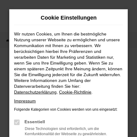
Zum
Hauptinhalt
Cookie Einstellungen
springen
Wir nutzen Cookies, um Ihnen die bestmögliche
Nutzung unserer Webseite zu ermöglichen und unsere
Startseite
Fahrzeugverkauf
Fahrzeug-Showroom
Kommunikation mit Ihnen zu verbessern. Wir
berücksichtigen hierbei Ihre Präferenzen und
verarbeiten Daten für Marketing und Statistiken nur,
wenn Sie uns Ihre Einwilligung geben. Wenn Sie zu
FEHLER: NETWORK ERROR
einem späteren Zeitpunkt Ihre Meinung ändern, können
Sie die Einwilligung jederzeit für die Zukunft widerrufen.
Beim Laden ist ein Fehler aufgetreten.
Weitere Informationen zum Umfang der
Hier sind ein paar Tipps, die dir helfen können:
Datenverarbeitung finden Sie hier:
Datenschutzerklärung
,
Cookie-Richtlinie
.
Überprüfe deine Firewall und deine
Impressum
Internetverbindung.
Laden andere Webseiten, zum Beispiel deine
Folgende Kategorien von Cookies werden von uns eingesetzt:
Suchmaschine?
Essentiell
Prüfe deine Browsererweiterungen.
Diese Technologien sind erforderlich, um die
Manche Erweiterungen, wie Werbeblocker,
Kernfunktionalität der Webseite zu gewährleisten.