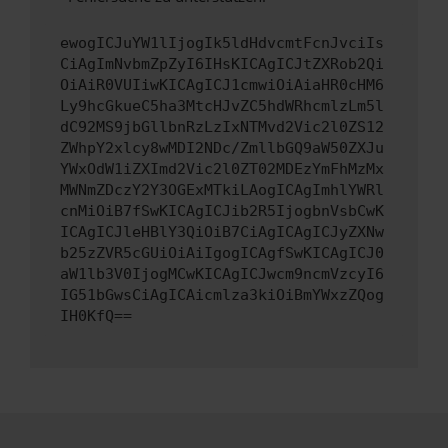
ewogICJuYW1lIjogIk5ldHdvcmtFcnJvciIs
CiAgImNvbmZpZyI6IHsKICAgICJtZXRob2Qi
OiAiR0VUIiwKICAgICJ1cmwiOiAiaHR0cHM6
Ly9hcGkueC5ha3MtcHJvZC5hdWRhcmlzLm5l
dC92MS9jbGllbnRzLzIxNTMvd2Vic2l0ZS12
ZWhpY2xlcy8wMDI2NDc/ZmllbGQ9aW50ZXJu
YWxOdW1iZXImd2Vic2l0ZT02MDEzYmFhMzMx
MWNmZDczY2Y3OGExMTkiLAogICAgImhlYWRl
cnMiOiB7fSwKICAgICJib2R5IjogbnVsbCwK
ICAgICJleHBlY3QiOiB7CiAgICAgICJyZXNw
b25zZVR5cGUiOiAiIgogICAgfSwKICAgICJ0
aW1lb3V0IjogMCwKICAgICJwcm9ncmVzcyI6
IG51bGwsCiAgICAicmlza3kiOiBmYWxzZQog
IH0KfQ==