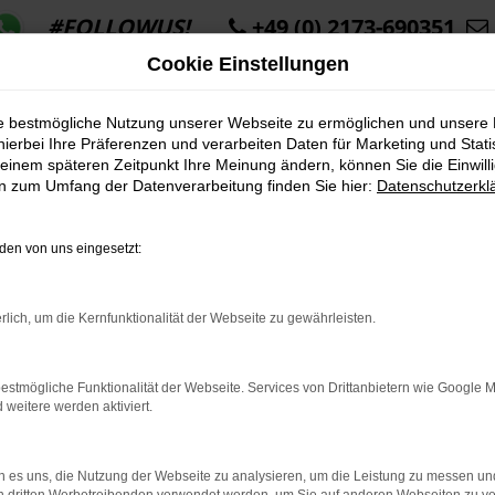
#FOLLOWUS!
+49 (0) 2173-690351
Cookie Einstellungen
ie bestmögliche Nutzung unserer Webseite zu ermöglichen und unsere
hierbei Ihre Präferenzen und verarbeiten Daten für Marketing und Stati
einem späteren Zeitpunkt Ihre Meinung ändern, können Sie die Einwillig
en zum Umfang der Datenverarbeitung finden Sie hier:
Datenschutzerkl
K ERROR
en von uns eingesetzt:
rlich, um die Kernfunktionalität der Webseite zu gewährleisten.
indung.
estmögliche Funktionalität der Webseite. Services von Drittanbietern wie Google 
hine?
eitere werden aktiviert.
aden bestimmter Seiten verhindern. Funktioniert die Seite in e
 es uns, die Nutzung der Webseite zu analysieren, um die Leistung zu messen u