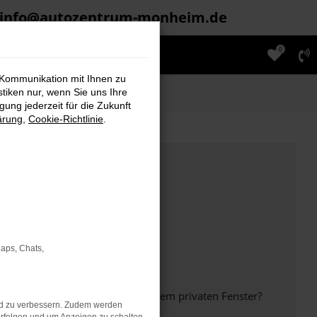
info@autozentrum-monheim.de
0
 Kommunikation mit Ihnen zu
stiken nur, wenn Sie uns Ihre
ung jederzeit für die Zukunft
ärung
,
Cookie-Richtlinie
.
Maps, Chats,
inem anderen Browser oder in einem privaten Fenster?
nd zu verbessern. Zudem werden