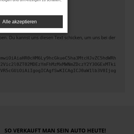
rfolgen und um Anzeigen zu schalten,
ht mehr unterstützt werden.
Alle akzeptieren
ben. Du kannst uns diesen Text schicken, um uns bei der
cmwiOiAiaHR0cHM6Ly9hcGkueC5ha3MtcHJvZC5hdWRh
d2Vic2l0ZT02MDEzYmFhMzMxMWNmZDczY2Y3OGExMTki
ZVR5cGUiOiAiIgogICAgfSwKICAgICJ0aW1lb3V0Ijog
SO VERKAUFT MAN SEIN AUTO HEUTE!