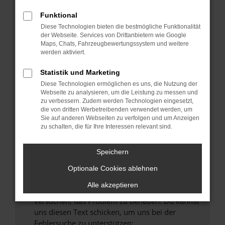
können das Laden bestimmter Seiten
verhindern. Funktioniert die Seite in einem
Funktional
anderen Browser oder in einem privaten
Diese Technologien bieten die bestmögliche Funktionalität
Fenster?
der Webseite. Services von Drittanbietern wie Google
Maps, Chats, Fahrzeugbewertungssystem und weitere
Starte dein Gerät neu.
werden aktiviert.
Das kann manchmal helfen, vorübergehende
Probleme zu beheben.
Statistik und Marketing
Diese Technologien ermöglichen es uns, die Nutzung der
Stelle sicher, dass dein Browser und dein
Webseite zu analysieren, um die Leistung zu messen und
Betriebssystem auf dem neuesten Stand
zu verbessern. Zudem werden Technologien eingesetzt,
sind.
die von dritten Werbetreibenden verwendet werden, um
Veraltete Software birgt nicht nur ein
Sie auf anderen Webseiten zu verfolgen und um Anzeigen
zu schalten, die für Ihre Interessen relevant sind.
Sicherheitsrisiko, sondern kann auch dazu
führen, dass bestimmte Funktionen nicht mehr
unterstützt werden.
Speichern
Wende dich an den Webseitenbetreiber.
Optionale Cookies ablehnen
Wenn du alle oben genannten Schritte versucht
Alle akzeptieren
hast, kontaktiere uns bitte. Wir werden
versuchen, das Problem zu beheben. Du kannst
uns diesen Text schicken, um uns bei der
Fehlersuche zu unterstützen: