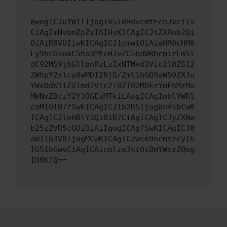
ewogICJuYW1lIjogIk5ldHdvcmtFcnJvciIs
CiAgImNvbmZpZyI6IHsKICAgICJtZXRob2Qi
OiAiR0VUIiwKICAgICJ1cmwiOiAiaHR0cHM6
Ly9hcGkueC5ha3MtcHJvZC5hdWRhcmlzLm5l
dC92MS9jbGllbnRzLzIxNTMvd2Vic2l0ZS12
ZWhpY2xlcy8wMDI2NjQ/ZmllbGQ9aW50ZXJu
YWxOdW1iZXImd2Vic2l0ZT02MDEzYmFhMzMx
MWNmZDczY2Y3OGExMTkiLAogICAgImhlYWRl
cnMiOiB7fSwKICAgICJib2R5IjogbnVsbCwK
ICAgICJleHBlY3QiOiB7CiAgICAgICJyZXNw
b25zZVR5cGUiOiAiIgogICAgfSwKICAgICJ0
aW1lb3V0IjogMCwKICAgICJwcm9ncmVzcyI6
IG51bGwsCiAgICAicmlza3kiOiBmYWxzZQog
IH0KfQ==