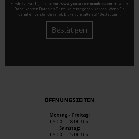
Es wird versucht, Inhalte von
www.youtube-nocookie.com
zu laden.
Dabei können Daten an Dritte weitergegeben werden. Wenn Sie
damit einverstanden sind, klicken Sie bitte auf "Bestätigen".
Bestätigen
ÖFFNUNGSZEITEN
Montag – Freitag:
08.00 – 18.00 Uhr
Samstag:
08.00 – 15.00 Uhr