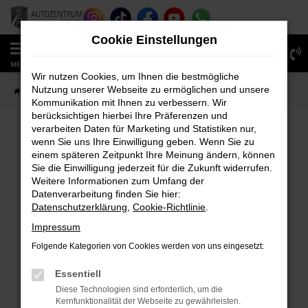
Zum
Hauptinhalt
Cookie Einstellungen
springen
0
MENÜ
Wir nutzen Cookies, um Ihnen die bestmögliche
Nutzung unserer Webseite zu ermöglichen und unsere
Startseite
Fahrzeugverkauf
Fahrzeug-Showroom
Kommunikation mit Ihnen zu verbessern. Wir
berücksichtigen hierbei Ihre Präferenzen und
verarbeiten Daten für Marketing und Statistiken nur,
wenn Sie uns Ihre Einwilligung geben. Wenn Sie zu
FEHLER: NETWORK ERROR
einem späteren Zeitpunkt Ihre Meinung ändern, können
Sie die Einwilligung jederzeit für die Zukunft widerrufen.
Beim Laden ist ein Fehler aufgetreten.
Weitere Informationen zum Umfang der
Hier sind ein paar Tipps, die dir helfen können:
Datenverarbeitung finden Sie hier:
Datenschutzerklärung
,
Cookie-Richtlinie
.
Überprüfe deine Firewall und deine
Impressum
Internetverbindung.
Laden andere Webseiten, zum Beispiel deine
Folgende Kategorien von Cookies werden von uns eingesetzt:
Suchmaschine?
Essentiell
Prüfe deine Browsererweiterungen.
Diese Technologien sind erforderlich, um die
Manche Erweiterungen, wie Werbeblocker,
Kernfunktionalität der Webseite zu gewährleisten.