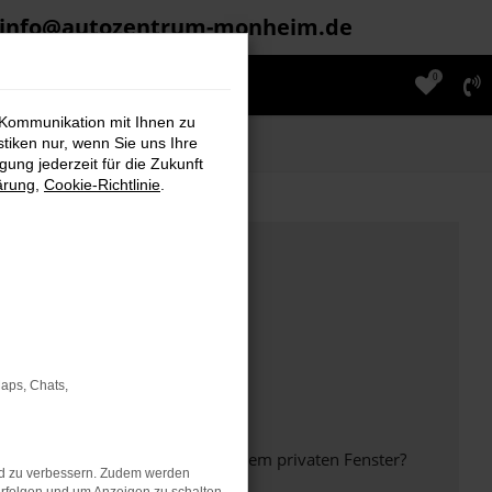
info@autozentrum-monheim.de
0
 Kommunikation mit Ihnen zu
stiken nur, wenn Sie uns Ihre
ung jederzeit für die Zukunft
ärung
,
Cookie-Richtlinie
.
Maps, Chats,
inem anderen Browser oder in einem privaten Fenster?
nd zu verbessern. Zudem werden