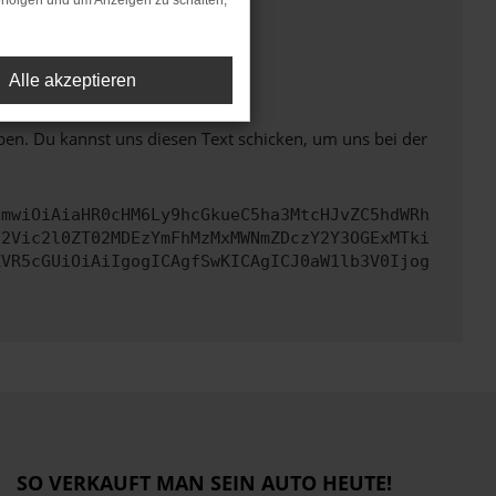
rfolgen und um Anzeigen zu schalten,
ht mehr unterstützt werden.
Alle akzeptieren
ben. Du kannst uns diesen Text schicken, um uns bei der
cmwiOiAiaHR0cHM6Ly9hcGkueC5ha3MtcHJvZC5hdWRh
d2Vic2l0ZT02MDEzYmFhMzMxMWNmZDczY2Y3OGExMTki
ZVR5cGUiOiAiIgogICAgfSwKICAgICJ0aW1lb3V0Ijog
SO VERKAUFT MAN SEIN AUTO HEUTE!