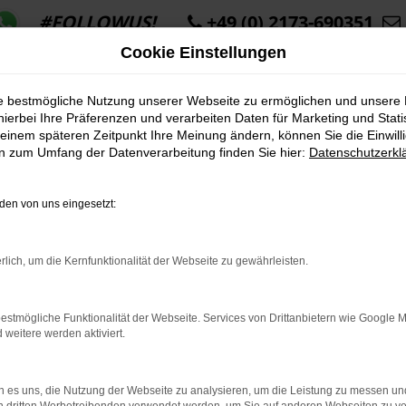
#FOLLOWUS!
+49 (0) 2173-690351
Cookie Einstellungen
ie bestmögliche Nutzung unserer Webseite zu ermöglichen und unsere
hierbei Ihre Präferenzen und verarbeiten Daten für Marketing und Stati
einem späteren Zeitpunkt Ihre Meinung ändern, können Sie die Einwillig
en zum Umfang der Datenverarbeitung finden Sie hier:
Datenschutzerkl
K ERROR
en von uns eingesetzt:
rlich, um die Kernfunktionalität der Webseite zu gewährleisten.
indung.
estmögliche Funktionalität der Webseite. Services von Drittanbietern wie Google 
hine?
eitere werden aktiviert.
aden bestimmter Seiten verhindern. Funktioniert die Seite in e
 es uns, die Nutzung der Webseite zu analysieren, um die Leistung zu messen u