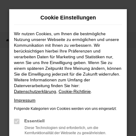
Zum
Hauptinhalt
Cookie Einstellungen
springen
Wir nutzen Cookies, um Ihnen die bestmögliche
Nutzung unserer Webseite zu ermöglichen und unsere
Startseite
Fahrzeugverkauf
Fahrzeug-Showroom
Kommunikation mit Ihnen zu verbessern. Wir
berücksichtigen hierbei Ihre Präferenzen und
verarbeiten Daten für Marketing und Statistiken nur,
wenn Sie uns Ihre Einwilligung geben. Wenn Sie zu
FEHLER: NETWORK ERROR
einem späteren Zeitpunkt Ihre Meinung ändern, können
Sie die Einwilligung jederzeit für die Zukunft widerrufen.
Beim Laden ist ein Fehler aufgetreten.
Weitere Informationen zum Umfang der
Hier sind ein paar Tipps, die dir helfen können:
Datenverarbeitung finden Sie hier:
Datenschutzerklärung
,
Cookie-Richtlinie
.
Überprüfe deine Firewall und deine
Impressum
Internetverbindung.
Laden andere Webseiten, zum Beispiel deine
Folgende Kategorien von Cookies werden von uns eingesetzt:
Suchmaschine?
Essentiell
Prüfe deine Browsererweiterungen.
Diese Technologien sind erforderlich, um die
Manche Erweiterungen, wie Werbeblocker,
Kernfunktionalität der Webseite zu gewährleisten.