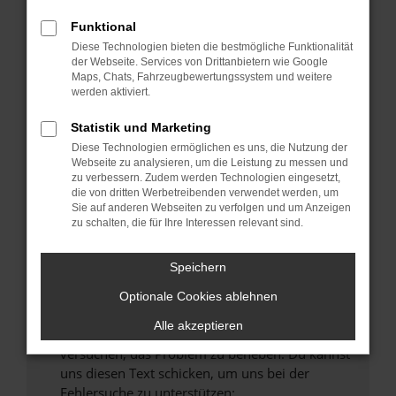
können das Laden bestimmter Seiten
verhindern. Funktioniert die Seite in einem
Funktional
anderen Browser oder in einem privaten
Diese Technologien bieten die bestmögliche Funktionalität
Fenster?
der Webseite. Services von Drittanbietern wie Google
Maps, Chats, Fahrzeugbewertungssystem und weitere
Starte dein Gerät neu.
werden aktiviert.
Das kann manchmal helfen, vorübergehende
Probleme zu beheben.
Statistik und Marketing
Diese Technologien ermöglichen es uns, die Nutzung der
Stelle sicher, dass dein Browser und dein
Webseite zu analysieren, um die Leistung zu messen und
Betriebssystem auf dem neuesten Stand
zu verbessern. Zudem werden Technologien eingesetzt,
sind.
die von dritten Werbetreibenden verwendet werden, um
Veraltete Software birgt nicht nur ein
Sie auf anderen Webseiten zu verfolgen und um Anzeigen
zu schalten, die für Ihre Interessen relevant sind.
Sicherheitsrisiko, sondern kann auch dazu
führen, dass bestimmte Funktionen nicht mehr
unterstützt werden.
Speichern
Wende dich an den Webseitenbetreiber.
Optionale Cookies ablehnen
Wenn du alle oben genannten Schritte versucht
Alle akzeptieren
hast, kontaktiere uns bitte. Wir werden
versuchen, das Problem zu beheben. Du kannst
uns diesen Text schicken, um uns bei der
Fehlersuche zu unterstützen: