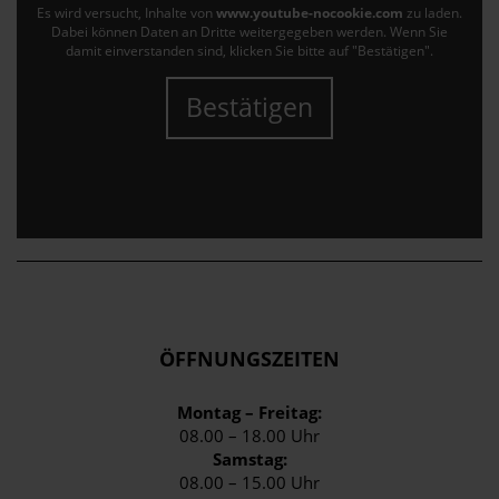
Es wird versucht, Inhalte von
www.youtube-nocookie.com
zu laden.
Dabei können Daten an Dritte weitergegeben werden. Wenn Sie
damit einverstanden sind, klicken Sie bitte auf "Bestätigen".
Bestätigen
ÖFFNUNGSZEITEN
Montag – Freitag:
08.00 – 18.00 Uhr
Samstag:
08.00 – 15.00 Uhr