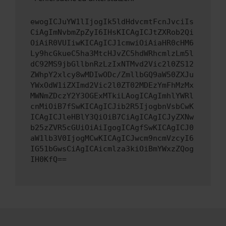
ewogICJuYW1lIjogIk5ldHdvcmtFcnJvciIs
CiAgImNvbmZpZyI6IHsKICAgICJtZXRob2Qi
OiAiR0VUIiwKICAgICJ1cmwiOiAiaHR0cHM6
Ly9hcGkueC5ha3MtcHJvZC5hdWRhcmlzLm5l
dC92MS9jbGllbnRzLzIxNTMvd2Vic2l0ZS12
ZWhpY2xlcy8wMDIwODc/ZmllbGQ9aW50ZXJu
YWxOdW1iZXImd2Vic2l0ZT02MDEzYmFhMzMx
MWNmZDczY2Y3OGExMTkiLAogICAgImhlYWRl
cnMiOiB7fSwKICAgICJib2R5IjogbnVsbCwK
ICAgICJleHBlY3QiOiB7CiAgICAgICJyZXNw
b25zZVR5cGUiOiAiIgogICAgfSwKICAgICJ0
aW1lb3V0IjogMCwKICAgICJwcm9ncmVzcyI6
IG51bGwsCiAgICAicmlza3kiOiBmYWxzZQog
IH0KfQ==