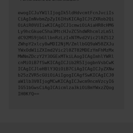
ewogICJuYW1lIjogIk5ldHdvcmtFcnJvciIs
CiAgImNvbmZpZyI6IHsKICAgICJtZXRob2Qi
OiAiR0VUIiwKICAgICJ1cmwiOiAiaHR0cHM6
Ly9hcGkueC5ha3MtcHJvZC5hdWRhcmlzLm5l
dC92MS9jbGllbnRzLzIxNTMvd2Vic2l0ZS12
ZWhpY2xlcy8wMDI2NjM/ZmllbGQ9aW50ZXJu
YWxOdW1iZXImd2Vic2l0ZT02MDEzYmFhMzMx
MWNmZDczY2Y3OGExMTkiLAogICAgImhlYWRl
cnMiOiB7fSwKICAgICJib2R5IjogbnVsbCwK
ICAgICJleHBlY3QiOiB7CiAgICAgICJyZXNw
b25zZVR5cGUiOiAiIgogICAgfSwKICAgICJ0
aW1lb3V0IjogMCwKICAgICJwcm9ncmVzcyI6
IG51bGwsCiAgICAicmlza3kiOiBmYWxzZQog
IH0KfQ==