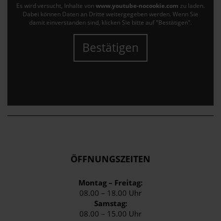
Es wird versucht, Inhalte von
www.youtube-nocookie.com
zu laden.
Dabei können Daten an Dritte weitergegeben werden. Wenn Sie
damit einverstanden sind, klicken Sie bitte auf "Bestätigen".
Bestätigen
ÖFFNUNGSZEITEN
Montag – Freitag:
08.00 – 18.00 Uhr
Samstag:
08.00 – 15.00 Uhr