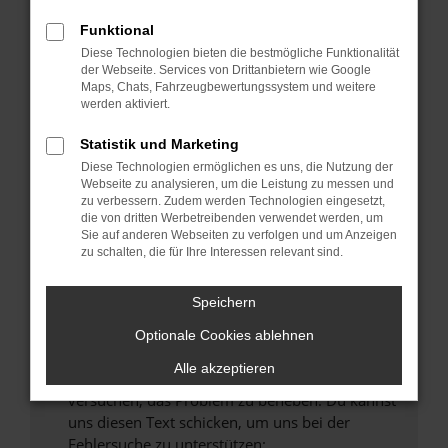
können das Laden bestimmter Seiten
verhindern. Funktioniert die Seite in einem
Funktional
anderen Browser oder in einem privaten
Diese Technologien bieten die bestmögliche Funktionalität
Fenster?
der Webseite. Services von Drittanbietern wie Google
Maps, Chats, Fahrzeugbewertungssystem und weitere
Starte dein Gerät neu.
werden aktiviert.
Das kann manchmal helfen, vorübergehende
Probleme zu beheben.
Statistik und Marketing
Diese Technologien ermöglichen es uns, die Nutzung der
Stelle sicher, dass dein Browser und dein
Webseite zu analysieren, um die Leistung zu messen und
Betriebssystem auf dem neuesten Stand
zu verbessern. Zudem werden Technologien eingesetzt,
sind.
die von dritten Werbetreibenden verwendet werden, um
Veraltete Software birgt nicht nur ein
Sie auf anderen Webseiten zu verfolgen und um Anzeigen
zu schalten, die für Ihre Interessen relevant sind.
Sicherheitsrisiko, sondern kann auch dazu
führen, dass bestimmte Funktionen nicht mehr
unterstützt werden.
Speichern
Wende dich an den Webseitenbetreiber.
Optionale Cookies ablehnen
Wenn du alle oben genannten Schritte versucht
Alle akzeptieren
hast, kontaktiere uns bitte. Wir werden
versuchen, das Problem zu beheben. Du kannst
uns diesen Text schicken, um uns bei der
Fehlersuche zu unterstützen: