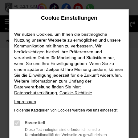
Zum
Hauptinhalt
Cookie Einstellungen
springen
0
MENÜ
Wir nutzen Cookies, um Ihnen die bestmögliche
Nutzung unserer Webseite zu ermöglichen und unsere
Startseite
Fahrzeugverkauf
Fahrzeug-Showroom
Kommunikation mit Ihnen zu verbessern. Wir
berücksichtigen hierbei Ihre Präferenzen und
verarbeiten Daten für Marketing und Statistiken nur,
wenn Sie uns Ihre Einwilligung geben. Wenn Sie zu
FEHLER: NETWORK ERROR
einem späteren Zeitpunkt Ihre Meinung ändern, können
Sie die Einwilligung jederzeit für die Zukunft widerrufen.
Beim Laden ist ein Fehler aufgetreten.
Weitere Informationen zum Umfang der
Hier sind ein paar Tipps, die dir helfen können:
Datenverarbeitung finden Sie hier:
Datenschutzerklärung
,
Cookie-Richtlinie
.
Überprüfe deine Firewall und deine
Impressum
Internetverbindung.
Laden andere Webseiten, zum Beispiel deine
Folgende Kategorien von Cookies werden von uns eingesetzt:
Suchmaschine?
Essentiell
Prüfe deine Browsererweiterungen.
Diese Technologien sind erforderlich, um die
Manche Erweiterungen, wie Werbeblocker,
Kernfunktionalität der Webseite zu gewährleisten.