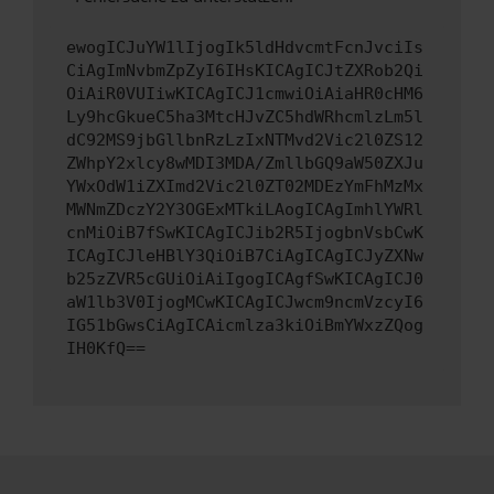
ewogICJuYW1lIjogIk5ldHdvcmtFcnJvciIs
CiAgImNvbmZpZyI6IHsKICAgICJtZXRob2Qi
OiAiR0VUIiwKICAgICJ1cmwiOiAiaHR0cHM6
Ly9hcGkueC5ha3MtcHJvZC5hdWRhcmlzLm5l
dC92MS9jbGllbnRzLzIxNTMvd2Vic2l0ZS12
ZWhpY2xlcy8wMDI3MDA/ZmllbGQ9aW50ZXJu
YWxOdW1iZXImd2Vic2l0ZT02MDEzYmFhMzMx
MWNmZDczY2Y3OGExMTkiLAogICAgImhlYWRl
cnMiOiB7fSwKICAgICJib2R5IjogbnVsbCwK
ICAgICJleHBlY3QiOiB7CiAgICAgICJyZXNw
b25zZVR5cGUiOiAiIgogICAgfSwKICAgICJ0
aW1lb3V0IjogMCwKICAgICJwcm9ncmVzcyI6
IG51bGwsCiAgICAicmlza3kiOiBmYWxzZQog
IH0KfQ==