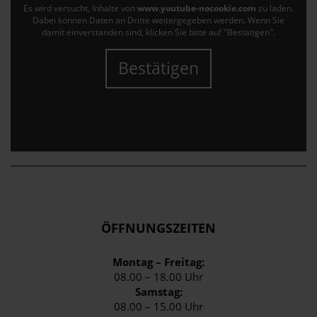
Es wird versucht, Inhalte von
www.youtube-nocookie.com
zu laden.
Dabei können Daten an Dritte weitergegeben werden. Wenn Sie
damit einverstanden sind, klicken Sie bitte auf "Bestätigen".
Bestätigen
ÖFFNUNGSZEITEN
Montag – Freitag:
08.00 – 18.00 Uhr
Samstag:
08.00 – 15.00 Uhr