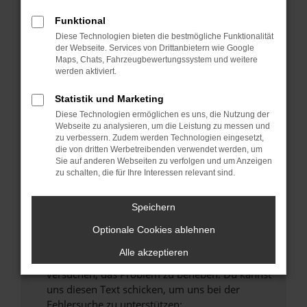
können das Laden bestimmter Seiten
verhindern. Funktioniert die Seite in einem
Funktional
anderen Browser oder in einem privaten
Diese Technologien bieten die bestmögliche Funktionalität
Fenster?
der Webseite. Services von Drittanbietern wie Google
Maps, Chats, Fahrzeugbewertungssystem und weitere
Starte dein Gerät neu.
werden aktiviert.
Das kann manchmal helfen, vorübergehende
Probleme zu beheben.
Statistik und Marketing
Diese Technologien ermöglichen es uns, die Nutzung der
Stelle sicher, dass dein Browser und dein
Webseite zu analysieren, um die Leistung zu messen und
Betriebssystem auf dem neuesten Stand
zu verbessern. Zudem werden Technologien eingesetzt,
sind.
die von dritten Werbetreibenden verwendet werden, um
Veraltete Software birgt nicht nur ein
Sie auf anderen Webseiten zu verfolgen und um Anzeigen
zu schalten, die für Ihre Interessen relevant sind.
Sicherheitsrisiko, sondern kann auch dazu
führen, dass bestimmte Funktionen nicht mehr
unterstützt werden.
Speichern
Wende dich an den Webseitenbetreiber.
Optionale Cookies ablehnen
Wenn du alle oben genannten Schritte versucht
Alle akzeptieren
hast, kontaktiere uns bitte. Wir werden
versuchen, das Problem zu beheben. Du kannst
uns diesen Text schicken, um uns bei der
Fehlersuche zu unterstützen: