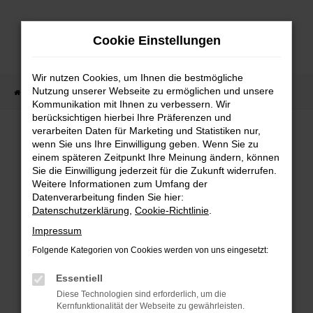
Zum
Hauptinhalt
Cookie Einstellungen
springen
Wir nutzen Cookies, um Ihnen die bestmögliche
Nutzung unserer Webseite zu ermöglichen und unsere
Startseite
Fahrzeugverkauf
Fahrzeug-Showroom
Kommunikation mit Ihnen zu verbessern. Wir
berücksichtigen hierbei Ihre Präferenzen und
verarbeiten Daten für Marketing und Statistiken nur,
wenn Sie uns Ihre Einwilligung geben. Wenn Sie zu
FEHLER: NETWORK ERROR
einem späteren Zeitpunkt Ihre Meinung ändern, können
Sie die Einwilligung jederzeit für die Zukunft widerrufen.
Beim Laden ist ein Fehler aufgetreten.
Weitere Informationen zum Umfang der
Hier sind ein paar Tipps, die dir helfen können:
Datenverarbeitung finden Sie hier:
Datenschutzerklärung
,
Cookie-Richtlinie
.
Überprüfe deine Firewall und deine
Impressum
Internetverbindung.
Laden andere Webseiten, zum Beispiel deine
Folgende Kategorien von Cookies werden von uns eingesetzt:
Suchmaschine?
Essentiell
Prüfe deine Browsererweiterungen.
Diese Technologien sind erforderlich, um die
Manche Erweiterungen, wie Werbeblocker,
Kernfunktionalität der Webseite zu gewährleisten.