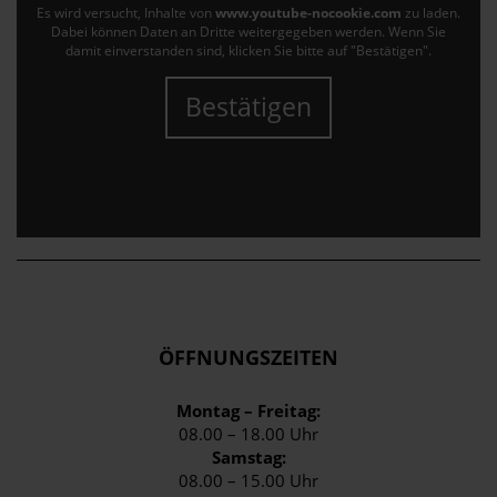
Es wird versucht, Inhalte von
www.youtube-nocookie.com
zu laden.
Dabei können Daten an Dritte weitergegeben werden. Wenn Sie
damit einverstanden sind, klicken Sie bitte auf "Bestätigen".
Bestätigen
ÖFFNUNGSZEITEN
Montag – Freitag:
08.00 – 18.00 Uhr
Samstag:
08.00 – 15.00 Uhr