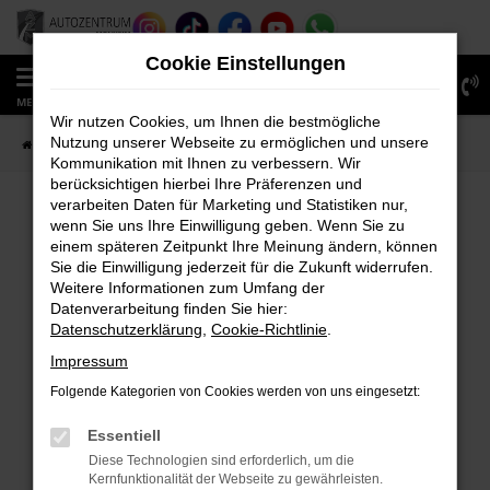
Zum
Hauptinhalt
Cookie Einstellungen
springen
0
MENÜ
Wir nutzen Cookies, um Ihnen die bestmögliche
Nutzung unserer Webseite zu ermöglichen und unsere
Startseite
Fahrzeugverkauf
Fahrzeug-Showroom
Kommunikation mit Ihnen zu verbessern. Wir
berücksichtigen hierbei Ihre Präferenzen und
verarbeiten Daten für Marketing und Statistiken nur,
wenn Sie uns Ihre Einwilligung geben. Wenn Sie zu
FEHLER: NETWORK ERROR
einem späteren Zeitpunkt Ihre Meinung ändern, können
Sie die Einwilligung jederzeit für die Zukunft widerrufen.
Beim Laden ist ein Fehler aufgetreten.
Weitere Informationen zum Umfang der
Hier sind ein paar Tipps, die dir helfen können:
Datenverarbeitung finden Sie hier:
Datenschutzerklärung
,
Cookie-Richtlinie
.
Überprüfe deine Firewall und deine
Impressum
Internetverbindung.
Laden andere Webseiten, zum Beispiel deine
Folgende Kategorien von Cookies werden von uns eingesetzt:
Suchmaschine?
Essentiell
Prüfe deine Browsererweiterungen.
Diese Technologien sind erforderlich, um die
Manche Erweiterungen, wie Werbeblocker,
Kernfunktionalität der Webseite zu gewährleisten.