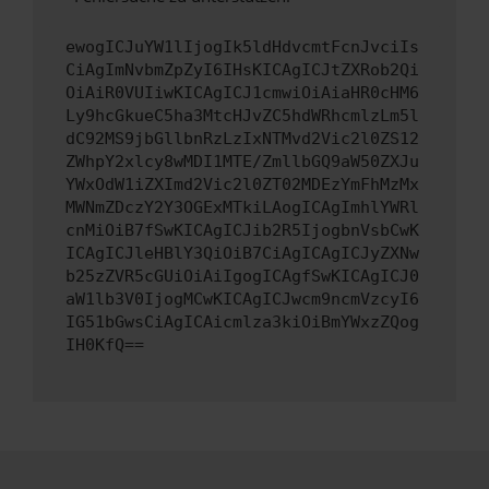
ewogICJuYW1lIjogIk5ldHdvcmtFcnJvciIs
CiAgImNvbmZpZyI6IHsKICAgICJtZXRob2Qi
OiAiR0VUIiwKICAgICJ1cmwiOiAiaHR0cHM6
Ly9hcGkueC5ha3MtcHJvZC5hdWRhcmlzLm5l
dC92MS9jbGllbnRzLzIxNTMvd2Vic2l0ZS12
ZWhpY2xlcy8wMDI1MTE/ZmllbGQ9aW50ZXJu
YWxOdW1iZXImd2Vic2l0ZT02MDEzYmFhMzMx
MWNmZDczY2Y3OGExMTkiLAogICAgImhlYWRl
cnMiOiB7fSwKICAgICJib2R5IjogbnVsbCwK
ICAgICJleHBlY3QiOiB7CiAgICAgICJyZXNw
b25zZVR5cGUiOiAiIgogICAgfSwKICAgICJ0
aW1lb3V0IjogMCwKICAgICJwcm9ncmVzcyI6
IG51bGwsCiAgICAicmlza3kiOiBmYWxzZQog
IH0KfQ==