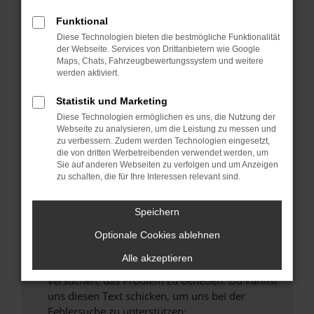
können das Laden bestimmter Seiten
verhindern. Funktioniert die Seite in einem
Funktional
anderen Browser oder in einem privaten
Diese Technologien bieten die bestmögliche Funktionalität
Fenster?
der Webseite. Services von Drittanbietern wie Google
Maps, Chats, Fahrzeugbewertungssystem und weitere
Starte dein Gerät neu.
werden aktiviert.
Das kann manchmal helfen, vorübergehende
Probleme zu beheben.
Statistik und Marketing
Diese Technologien ermöglichen es uns, die Nutzung der
Stelle sicher, dass dein Browser und dein
Webseite zu analysieren, um die Leistung zu messen und
Betriebssystem auf dem neuesten Stand
zu verbessern. Zudem werden Technologien eingesetzt,
sind.
die von dritten Werbetreibenden verwendet werden, um
Veraltete Software birgt nicht nur ein
Sie auf anderen Webseiten zu verfolgen und um Anzeigen
zu schalten, die für Ihre Interessen relevant sind.
Sicherheitsrisiko, sondern kann auch dazu
führen, dass bestimmte Funktionen nicht mehr
unterstützt werden.
Speichern
Wende dich an den Webseitenbetreiber.
Optionale Cookies ablehnen
Wenn du alle oben genannten Schritte versucht
Alle akzeptieren
hast, kontaktiere uns bitte. Wir werden
versuchen, das Problem zu beheben. Du kannst
uns diesen Text schicken, um uns bei der
Fehlersuche zu unterstützen: