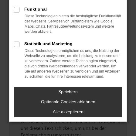
können das Laden bestimmter Seiten
verhindern. Funktioniert die Seite in einem
Funktional
anderen Browser oder in einem privaten
Diese Technologien bieten die bestmögliche Funktionalität
Fenster?
der Webseite. Services von Drittanbietern wie Google
Maps, Chats, Fahrzeugbewertungssystem und weitere
Starte dein Gerät neu.
werden aktiviert.
Das kann manchmal helfen, vorübergehende
Probleme zu beheben.
Statistik und Marketing
Diese Technologien ermöglichen es uns, die Nutzung der
Stelle sicher, dass dein Browser und dein
Webseite zu analysieren, um die Leistung zu messen und
Betriebssystem auf dem neuesten Stand
zu verbessern. Zudem werden Technologien eingesetzt,
sind.
die von dritten Werbetreibenden verwendet werden, um
Veraltete Software birgt nicht nur ein
Sie auf anderen Webseiten zu verfolgen und um Anzeigen
zu schalten, die für Ihre Interessen relevant sind.
Sicherheitsrisiko, sondern kann auch dazu
führen, dass bestimmte Funktionen nicht mehr
unterstützt werden.
Speichern
Wende dich an den Webseitenbetreiber.
Optionale Cookies ablehnen
Wenn du alle oben genannten Schritte versucht
Alle akzeptieren
hast, kontaktiere uns bitte. Wir werden
versuchen, das Problem zu beheben. Du kannst
uns diesen Text schicken, um uns bei der
Fehlersuche zu unterstützen: