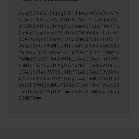
ewogICJuYW1lIjogIk5ldHdvcmtFcnJvciIs
CiAgImNvbmZpZyI6IHsKICAgICJtZXRob2Qi
OiAiR0VUIiwKICAgICJ1cmwiOiAiaHR0cHM6
Ly9hcGkueC5ha3MtcHJvZC5hdWRhcmlzLm5l
dC92MS9jbGllbnRzLzIxNTMvd2Vic2l0ZS12
ZWhpY2xlcy8wMDIwNTE/ZmllbGQ9aW50ZXJu
YWxOdW1iZXImd2Vic2l0ZT02MDEzYmFhMzMx
MWNmZDczY2Y3OGExMTkiLAogICAgImhlYWRl
cnMiOiB7fSwKICAgICJib2R5IjogbnVsbCwK
ICAgICJleHBlY3QiOiB7CiAgICAgICJyZXNw
b25zZVR5cGUiOiAiIgogICAgfSwKICAgICJ0
aW1lb3V0IjogMCwKICAgICJwcm9ncmVzcyI6
IG51bGwsCiAgICAicmlza3kiOiBmYWxzZQog
IH0KfQ==