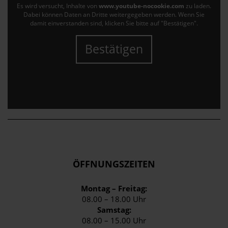
Es wird versucht, Inhalte von
www.youtube-nocookie.com
zu laden.
Dabei können Daten an Dritte weitergegeben werden. Wenn Sie
damit einverstanden sind, klicken Sie bitte auf "Bestätigen".
Bestätigen
ÖFFNUNGSZEITEN
Montag – Freitag:
08.00 – 18.00 Uhr
Samstag:
08.00 – 15.00 Uhr