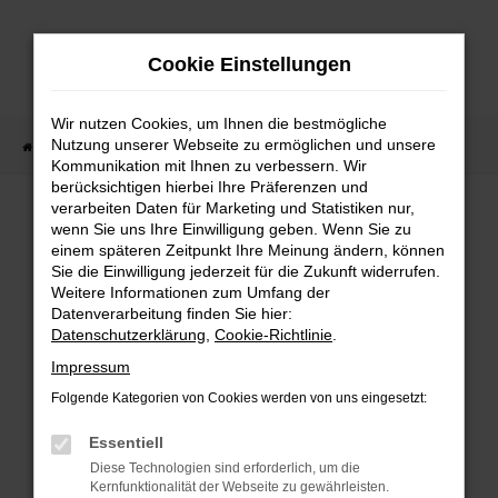
Zum
Hauptinhalt
Cookie Einstellungen
springen
Wir nutzen Cookies, um Ihnen die bestmögliche
Nutzung unserer Webseite zu ermöglichen und unsere
Startseite
Fahrzeugverkauf
Fahrzeug-Showroom
Kommunikation mit Ihnen zu verbessern. Wir
berücksichtigen hierbei Ihre Präferenzen und
verarbeiten Daten für Marketing und Statistiken nur,
wenn Sie uns Ihre Einwilligung geben. Wenn Sie zu
FEHLER: NETWORK ERROR
einem späteren Zeitpunkt Ihre Meinung ändern, können
Sie die Einwilligung jederzeit für die Zukunft widerrufen.
Beim Laden ist ein Fehler aufgetreten.
Weitere Informationen zum Umfang der
Hier sind ein paar Tipps, die dir helfen können:
Datenverarbeitung finden Sie hier:
Datenschutzerklärung
,
Cookie-Richtlinie
.
Überprüfe deine Firewall und deine
Impressum
Internetverbindung.
Laden andere Webseiten, zum Beispiel deine
Folgende Kategorien von Cookies werden von uns eingesetzt:
Suchmaschine?
Essentiell
Prüfe deine Browsererweiterungen.
Diese Technologien sind erforderlich, um die
Manche Erweiterungen, wie Werbeblocker,
Kernfunktionalität der Webseite zu gewährleisten.