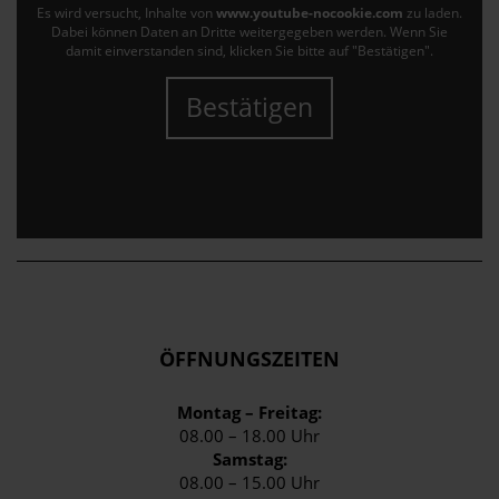
Es wird versucht, Inhalte von
www.youtube-nocookie.com
zu laden.
Dabei können Daten an Dritte weitergegeben werden. Wenn Sie
damit einverstanden sind, klicken Sie bitte auf "Bestätigen".
Bestätigen
ÖFFNUNGSZEITEN
Montag – Freitag:
08.00 – 18.00 Uhr
Samstag:
08.00 – 15.00 Uhr