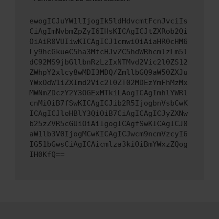
ewogICJuYW1lIjogIk5ldHdvcmtFcnJvciIs
CiAgImNvbmZpZyI6IHsKICAgICJtZXRob2Qi
OiAiR0VUIiwKICAgICJ1cmwiOiAiaHR0cHM6
Ly9hcGkueC5ha3MtcHJvZC5hdWRhcmlzLm5l
dC92MS9jbGllbnRzLzIxNTMvd2Vic2l0ZS12
ZWhpY2xlcy8wMDI3MDQ/ZmllbGQ9aW50ZXJu
YWxOdW1iZXImd2Vic2l0ZT02MDEzYmFhMzMx
MWNmZDczY2Y3OGExMTkiLAogICAgImhlYWRl
cnMiOiB7fSwKICAgICJib2R5IjogbnVsbCwK
ICAgICJleHBlY3QiOiB7CiAgICAgICJyZXNw
b25zZVR5cGUiOiAiIgogICAgfSwKICAgICJ0
aW1lb3V0IjogMCwKICAgICJwcm9ncmVzcyI6
IG51bGwsCiAgICAicmlza3kiOiBmYWxzZQog
IH0KfQ==