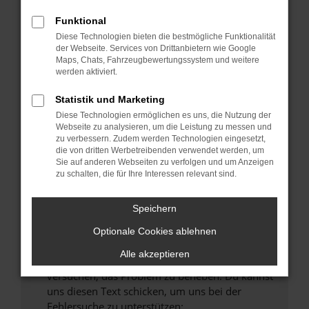
können das Laden bestimmter Seiten
verhindern. Funktioniert die Seite in einem
Funktional
anderen Browser oder in einem privaten
Diese Technologien bieten die bestmögliche Funktionalität
Fenster?
der Webseite. Services von Drittanbietern wie Google
Maps, Chats, Fahrzeugbewertungssystem und weitere
Starte dein Gerät neu.
werden aktiviert.
Das kann manchmal helfen, vorübergehende
Probleme zu beheben.
Statistik und Marketing
Diese Technologien ermöglichen es uns, die Nutzung der
Stelle sicher, dass dein Browser und dein
Webseite zu analysieren, um die Leistung zu messen und
Betriebssystem auf dem neuesten Stand
zu verbessern. Zudem werden Technologien eingesetzt,
sind.
die von dritten Werbetreibenden verwendet werden, um
Veraltete Software birgt nicht nur ein
Sie auf anderen Webseiten zu verfolgen und um Anzeigen
zu schalten, die für Ihre Interessen relevant sind.
Sicherheitsrisiko, sondern kann auch dazu
führen, dass bestimmte Funktionen nicht mehr
unterstützt werden.
Speichern
Wende dich an den Webseitenbetreiber.
Optionale Cookies ablehnen
Wenn du alle oben genannten Schritte versucht
Alle akzeptieren
hast, kontaktiere uns bitte. Wir werden
versuchen, das Problem zu beheben. Du kannst
uns diesen Text schicken, um uns bei der
Fehlersuche zu unterstützen: