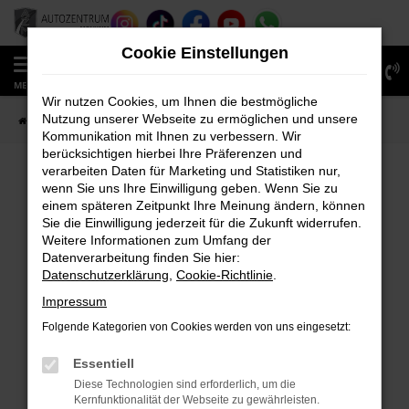
Zum
Hauptinhalt
Cookie Einstellungen
springen
0
MENÜ
Wir nutzen Cookies, um Ihnen die bestmögliche
Nutzung unserer Webseite zu ermöglichen und unsere
Startseite
Fahrzeugverkauf
Fahrzeug-Showroom
Kommunikation mit Ihnen zu verbessern. Wir
berücksichtigen hierbei Ihre Präferenzen und
verarbeiten Daten für Marketing und Statistiken nur,
wenn Sie uns Ihre Einwilligung geben. Wenn Sie zu
FEHLER: NETWORK ERROR
einem späteren Zeitpunkt Ihre Meinung ändern, können
Sie die Einwilligung jederzeit für die Zukunft widerrufen.
Beim Laden ist ein Fehler aufgetreten.
Weitere Informationen zum Umfang der
Hier sind ein paar Tipps, die dir helfen können:
Datenverarbeitung finden Sie hier:
Datenschutzerklärung
,
Cookie-Richtlinie
.
Überprüfe deine Firewall und deine
Impressum
Internetverbindung.
Laden andere Webseiten, zum Beispiel deine
Folgende Kategorien von Cookies werden von uns eingesetzt:
Suchmaschine?
Essentiell
Prüfe deine Browsererweiterungen.
Diese Technologien sind erforderlich, um die
Manche Erweiterungen, wie Werbeblocker,
Kernfunktionalität der Webseite zu gewährleisten.